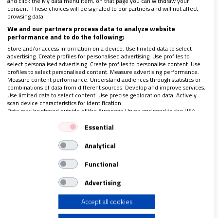
and click the My data menu item, on that page you can withdraw your
también tenía muro protector y que, en pocas
consent. These choices will be signaled to our partners and will not affect
palabras, dejara de meterse en temas que no le
browsing data.
We and our partners process data to analyze website
corresponden.
performance and to do the following:
Store and/or access information on a device. Use limited data to select
advertising. Create profiles for personalised advertising. Use profiles to
Le faltó decir al funcionario lo que en cada proceso
select personalised advertising. Create profiles to personalise content. Use
electoral se le argumenta en México a los clérigos
profiles to select personalised content. Measure advertising performance.
Measure content performance. Understand audiences through statistics or
que, supuestamente, intervienen en política:
combinations of data from different sources. Develop and improve services.
Use limited data to select content. Use precise geolocation data. Actively
“recuerden, al César lo que es del César, y a Dios lo
scan device characteristics for identification.
Data may be shared outside of the European Union and send to the USA.
que es de Dios”.
A los curas aztecas se les quiere
Your consent and the cookie policy applies solely to this website/app.
recluir en las sacristías; al Papa en el Vaticano
.
Essential
View Partner List (1 IAB Vendors)
Bueno. Sale ganando el sucesor de Pedro.
Analytical
We use your data for the following purposes:
IAB processing purposes:
Functional
Reconforta la respuesta del presidente de los
Store and/or access information on a device
Advertising
Obispos Católicos de esa nación,
Timothy Broglio,
quien reitera su respaldo, a nombre de todos sus
Accept all cookies
Use limited data to select advertising
colegas
, a esta postura firme y clara del Vaticano