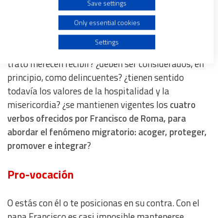
Save settings
en favor de quienes se ven obligados a migrar.
Create profiles for personalised advertising
Only essential cookies
El tema de fondo permanece, en ese país y en todos
Use profiles to select personalised advertising
Settings
los que sirven de paso para los migrantes: ¿qué
trato merecen recibir? ¿deben ser considerados, en
Create profiles to personalise content
principio, como delincuentes? ¿tienen sentido
todavía los valores de la hospitalidad y la
Use profiles to select personalised content
misericordia? ¿se mantienen vigentes los
cuatro
verbos ofrecidos por Francisco de Roma, para
Measure advertising performance
abordar el fenómeno migratorio: acoger, proteger,
promover e integrar
?
Measure content performance
Pro-vocación
Understand audiences through statistics or combinations
of data from different sources
O estás con él o te posicionas en su contra. Con el
Develop and improve services
papa Francisco es casi imposible mantenerse