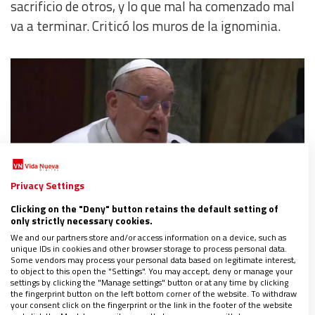
sacrificio de otros, y lo que mal ha comenzado mal
va a terminar. Criticó los muros de la ignominia.
Privacy Settings
El papa Francisco. Fuente: Vatican Media
Clicking on the "Deny" button retains the default setting of
only strictly necessary cookies.
We and our partners store and/or access information on a device, such as
Obvio.
Lo dicho por Bergoglio molestó al
unique IDs in cookies and other browser storage to process personal data.
norteamericano
, quien de inmediato se le fue a la
Some vendors may process your personal data based on legitimate interest,
to object to this open the "Settings". You may accept, deny or manage your
yugular. Lo menos que le pidió es que se concentrara
settings by clicking the "Manage settings" button or at any time by clicking
the fingerprint button on the left bottom corner of the website. To withdraw
en el gobierno de la Iglesia Católica, que el Vaticano
your consent click on the fingerprint or the link in the footer of the website