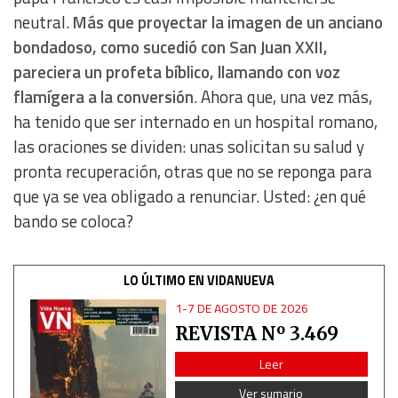
neutral.
Más que proyectar la imagen de un anciano
Use limited data to select content
bondadoso, como sucedió con San Juan XXII,
pareciera un profeta bíblico, llamando con voz
IAB Special Features:
flamígera a la conversión
. Ahora que, una vez más,
Use precise geolocation data
ha tenido que ser internado en un hospital romano,
las oraciones se dividen: unas solicitan su salud y
Identify devices based on information actively requested
pronta recuperación, otras que no se reponga para
que ya se vea obligado a renunciar. Usted: ¿en qué
Non-IAB processing purposes:
bando se coloca?
Essential
LO ÚLTIMO EN VIDANUEVA
Analytical
1-7 DE AGOSTO DE 2026
REVISTA Nº 3.469
Functional
Leer
Advertising
Ver sumario