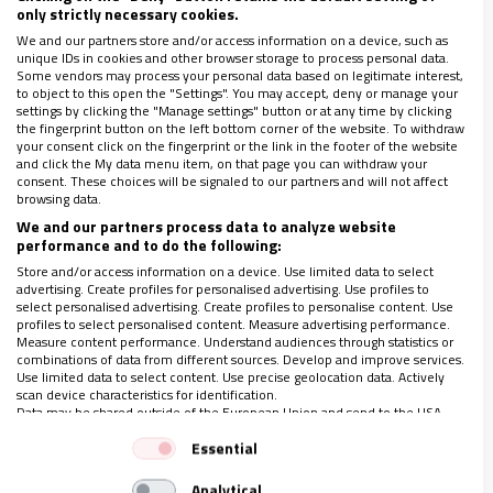
only strictly necessary cookies.
We and our partners store and/or access information on a device, such as
unique IDs in cookies and other browser storage to process personal data.
Some vendors may process your personal data based on legitimate interest,
Y por si fuera poco, siguen las notas y ahora el
to object to this open the "Settings". You may accept, deny or manage your
volcán, el Popocatépetl, en la Ciudad de México
settings by clicking the "Manage settings" button or at any time by clicking
the fingerprint button on the left bottom corner of the website. To withdraw
empieza a lanzar lava, que si se avecina un nuevo
your consent click on the fingerprint or the link in the footer of the website
and click the My data menu item, on that page you can withdraw your
sismo de enormes magnitudes, que si la plaga
consent. These choices will be signaled to our partners and will not affect
browsing data.
mundial,
temas sensacionalistas
. Debemos
We and our partners process data to analyze website
mantener la calma, ser verdaderos creyentes y
performance and to do the following:
compartir esa confianza que tenemos en el amor de
Store and/or access information on a device. Use limited data to select
advertising. Create profiles for personalised advertising. Use profiles to
Dios ante las malas noticias, lo que está
select personalised advertising. Create profiles to personalise content. Use
profiles to select personalised content. Measure advertising performance.
aconteciendo.
Measure content performance. Understand audiences through statistics or
combinations of data from different sources. Develop and improve services.
Use limited data to select content. Use precise geolocation data. Actively
La humanidad siempre ha estado expuesta ante los
scan device characteristics for identification.
Data may be shared outside of the European Union and send to the USA.
peligros naturales, estos
nos han acompañado
Your consent and the cookie policy applies solely to this website/app.
Essential
desde que el hombre ha estado en esta casa como
View Partner List (1 IAB Vendors)
dice el papa Francisco, la “casa común”
. Estas notas
Analytical