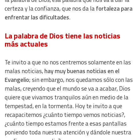
Measure content performance
certeza y la confianza, que nos da la
fortaleza para
enfrentar las dificultades
.
Understand audiences through statistics or combinations
of data from different sources
La palabra de Dios tiene las noticias
más actuales
Develop and improve services
Use limited data to select content
Te invito a que no nos centremos solamente en las
malas noticias,
hay muy buenas noticias en el
IAB Special Features:
Evangelio
; sin embargo, nos quedamos sólo con las
Use precise geolocation data
malas, creyendo que el mundo se va a acabar, Dios
quiere que vivamos tranquilos aún en medio de la
Identify devices based on information actively requested
tempestad, en la tormenta. Hoy te invito a que
recapacitemos ¿cuánto tiempo vemos noticias?,
Non-IAB processing purposes:
¿cuánto tiempo estamos frente a esas pantallas
Essential
poniendo toda nuestra atención y dándole nuestra