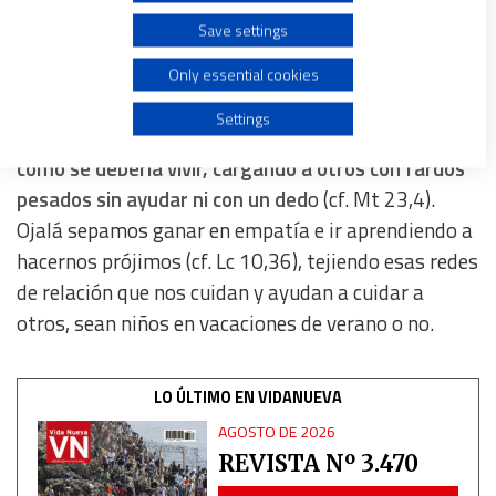
cotidianas de las que, al menos yo, no soy
Save settings
consciente en mi día a día y que esta es solo un
Create profiles for personalised advertising
ejemplo.
No es fácil sensibilizarnos con aquello que
Only essential cookies
no nos afecta directamente y resulta muy tentador
Use profiles to select personalised advertising
Settings
ser de los que lanzan sentencias rápidas sobre
cómo se debería vivir, cargando a otros con fardos
Create profiles to personalise content
pesados sin ayudar ni con un ded
o (cf. Mt 23,4).
Ojalá sepamos ganar en empatía e ir aprendiendo a
Use profiles to select personalised content
hacernos prójimos (cf. Lc 10,36), tejiendo esas redes
de relación que nos cuidan y ayudan a cuidar a
Measure advertising performance
otros, sean niños en vacaciones de verano o no.
Measure content performance
LO ÚLTIMO EN VIDANUEVA
Understand audiences through statistics or combinations
AGOSTO DE 2026
of data from different sources
REVISTA Nº 3.470