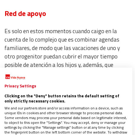
Red de apoyo
Es solo en estos momentos cuando caigo en la
cuenta de lo complejo que es combinar agendas
familiares, de modo que las vacaciones de uno y
otro progenitor puedan cubrir el mayor tiempo
posible de atención a los hijos y, además, que
puedan coincidir juntos en algún momento para
descansar en familia. Además,
es solo en estas
Privacy Settings
ocasiones en las que me doy cuenta del papel que
Clicking on the "Deny" button retains the default setting of
juegan los abuelos u otros parientes o amigos
only strictly necessary cookies.
cercanos a la hora de cuidar, atender y dar
We and our partners store and/or access information on a device, such as
unique IDs in cookies and other browser storage to process personal data.
cobertura a unos padres que siguen con
Some vendors may process your personal data based on legitimate interest,
to object to this open the "Settings". You may accept, deny or manage your
responsabilidades laborales
mientras los niños no
settings by clicking the "Manage settings" button or at any time by clicking
tienen colegio, así como de dificultad añadida que
the fingerprint button on the left bottom corner of the website. To withdraw