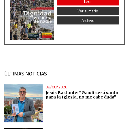
Leer
Develop and improve services
Ver sumario
Use limited data to select content
Archivo
IAB Special Features:
Use precise geolocation data
Identify devices based on information actively requested
ÚLTIMAS NOTICIAS
Non-IAB processing purposes:
Essential
08/08/2026
Jesús Bastante: “Gaudí será santo
para la Iglesia, no me cabe duda”
Analytical
Functional