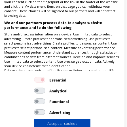
your consent click on the fingerprint or the link in the footer of the website
tienen quienes, por diversas circunstancias, no
and click the My data menu item, on that page you can withdraw your
consent. These choices will be signaled to our partners and will not affect
pueden contar con esta red de apoyo.
browsing data.
We and our partners process data to analyze website
performance and to do the following:
Store and/or access information on a device. Use limited data to select
advertising. Create profiles for personalised advertising. Use profiles to
select personalised advertising. Create profiles to personalise content. Use
profiles to select personalised content. Measure advertising performance.
Measure content performance. Understand audiences through statistics or
combinations of data from different sources. Develop and improve services.
Use limited data to select content. Use precise geolocation data. Actively
scan device characteristics for identification.
Data may be shared outside of the European Union and send to the USA.
Your consent and the cookie policy applies solely to this website/app.
Essential
View Partner List (1 IAB Vendors)
Analytical
We use your data for the following purposes:
No estoy considerando que los niños deban estar
IAB processing purposes:
Functional
más tiempo en el colegio ni que haya un modelo
Store and/or access information on a device
Advertising
familiar mejor. No se trata de eso. Simplemente
constato que hay problemáticas y dificultades
Accept all cookies
Use limited data to select advertising