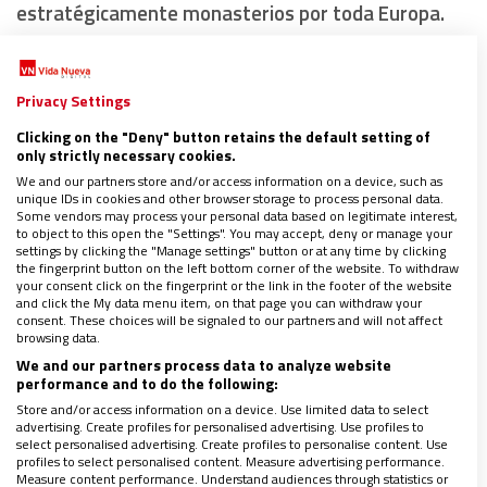
estratégicamente monasterios por toda Europa.
Eran verdaderos centros religiosos y culturales que
enseñaban las letras, la agricultura, la medicina y
Privacy Settings
alrededor de ellos fueron surgiendo nuevas
ciudades.
Clicking on the "Deny" button retains the default setting of
only strictly necessary cookies.
We and our partners store and/or access information on a device, such as
unique IDs in cookies and other browser storage to process personal data.
Some vendors may process your personal data based on legitimate interest,
to object to this open the "Settings". You may accept, deny or manage your
settings by clicking the "Manage settings" button or at any time by clicking
the fingerprint button on the left bottom corner of the website. To withdraw
your consent click on the fingerprint or the link in the footer of the website
and click the My data menu item, on that page you can withdraw your
consent. These choices will be signaled to our partners and will not affect
browsing data.
We and our partners process data to analyze website
performance and to do the following:
Store and/or access information on a device. Use limited data to select
advertising. Create profiles for personalised advertising. Use profiles to
select personalised advertising. Create profiles to personalise content. Use
profiles to select personalised content. Measure advertising performance.
Se construyeron las imponentes catedrales e
Measure content performance. Understand audiences through statistics or