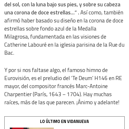
del sol, con la luna bajo sus pies, y sobre su cabeza
Use profiles to select personalised content
una corona de doce estrellas…” .
Así como, también
afirmó haber basado su diseño en la corona de doce
Measure advertising performance
estrellas sobre fondo azul de la Medalla
Milagrosa, fundamentada en las visiones de
Measure content performance
Catherine Labouré en la iglesia parisina de la Rue du
Bac.
Understand audiences through statistics or combinations
of data from different sources
Y por si nos faltase algo, el famoso himno de
Develop and improve services
Eurovisión, es el preludio del ‘Te Deum’ H146 en RE
mayor, del compositor francés Marc-Antoine
Use limited data to select content
Charpentier (París, 1643 – 1704). Hay muchas
raíces, más de las que parecen. ¡Ánimo y adelante!
IAB Special Features:
Use precise geolocation data
LO ÚLTIMO EN VIDANUEVA