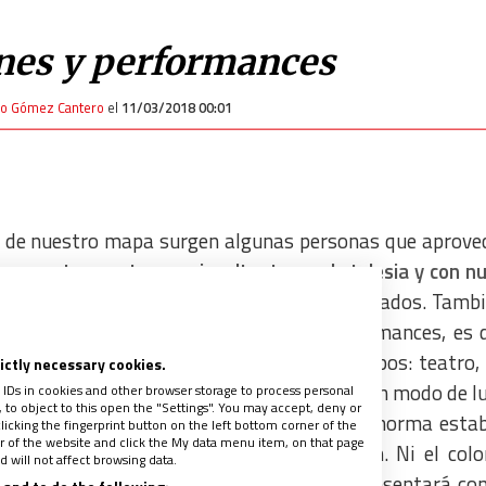
nes y performances
io Gómez Cantero
el
11/03/2018 00:01
rte de nuestro mapa surgen algunas personas que aprov
nera tan grotesca e insultante con la Iglesia y con n
eteados, humillados
e injustamente maltratados. Tambi
representaciones festivas o con sus
performances
, es 
nan elementos artísticos de diversos campos: teatro,
rictly necessary cookies.
erminología de la edad media que designa un modo de l
 IDs in cookies and other browser storage to process personal
to object to this open the "Settings". You may accept, deny or
mundial encarna en el arte la ruptura con la norma estab
licking the fingerprint button on the left bottom corner of the
ter of the website and click the My data menu item, on that page
desavenencia, novedad y experimentación. Ni el color
 will not affect browsing data.
mantendrán en los límites aceptados y se presentará c