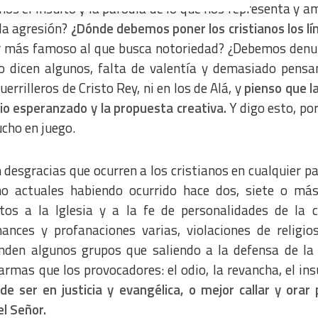
os el insulto y la parodia de lo que nos representa y 
 la agresión?
¿Dónde debemos poner los cristianos los lí
r más famoso al que busca notoriedad? ¿Debemos denu
o dicen algunos, falta de valentía y demasiado pens
a from different sources
errilleros de Cristo Rey, ni en los de Alá, y
pienso que l
nio esperanzado y la propuesta creativa.
Y digo esto, po
cho en juego.
sgracias que ocurren a los cristianos en cualquier pa
o actuales habiendo ocurrido hace dos, siete o más
os a la Iglesia y a la fe de personalidades de la c
ances y profanaciones varias, violaciones de religi
den algunos grupos que saliendo a la defensa de la
rmas que los provocadores: el odio, la revancha, el insu
e ser en justicia y evangélica, o mejor callar y orar 
l Señor.