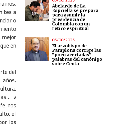
amamos.
Abelardo de La
mites a
Espriella se prepara
para asumir la
nciar o
presidencia de
Colombia con un
amiento
retiro espiritual
a mejor
05/08/2026
rque en
El arzobispo de
Pamplona corrige las
“poco acertadas”
palabras del canónigo
sobre Ceuta
rte del
 años,
ultura,
osas… y
 fe nos
lto, el
por los