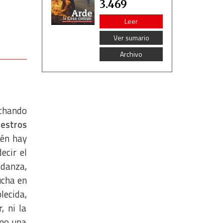
3.469
Leer
Ver sumario
Archivo
echando
uestros
én hay
decir el
 danza,
ucha en
lecida,
, ni la
omo una