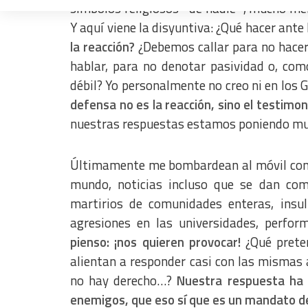
símbolos religiosos –de nadie–, mucho men
Measure advertising performance
Y aquí viene la disyuntiva: ¿Qué hacer ante
Measure content performance
la reacción?
¿Debemos callar para no hace
hablar, para no denotar pasividad o, com
Understand audiences through statistics or combinations of dat
débil? Yo personalmente no creo ni en los Gu
Develop and improve services
defensa no es la reacción, sino el testimo
nuestras respuestas estamos poniendo mu
Use limited data to select content
IAB Special Features:
Últimamente me bombardean al móvil con de
Use precise geolocation data
mundo, noticias incluso que se dan com
Identify devices based on information actively requested
martirios de comunidades enteras, insult
Non-IAB processing purposes:
agresiones en las universidades, perform
pienso: ¡nos quieren provocar!
¿Qué preten
Essential
alientan a responder casi con las mismas a
Analytical
no hay derecho…
?
Nuestra respuesta ha d
Functional
enemigos, que eso sí que es un mandato de