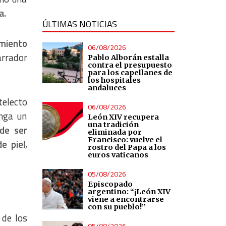
a.
ÚLTIMAS NOTICIAS
amiento
06/08/2026
arrador
Pablo Alborán estalla
contra el presupuesto
para los capellanes de
los hospitales
andaluces
telecto
06/08/2026
onga un
León XIV recupera
una tradición
 de ser
eliminada por
Francisco: vuelve el
e piel
,
rostro del Papa a los
euros vaticanos
05/08/2026
Episcopado
argentino: “¡León XIV
viene a encontrarse
con su pueblo!”
 de los
05/08/2026