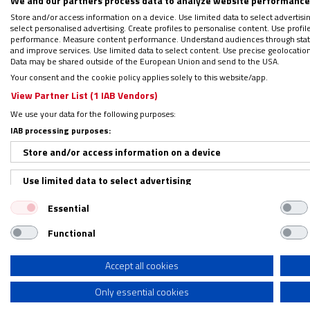
We and our partners process data to analyze website performance 
lucha ideológica en toda regla.
La performa
Store and/or access information on a device. Use limited data to select advertising
select personalised advertising. Create profiles to personalise content. Use profi
performance. Measure content performance. Understand audiences through statis
and improve services. Use limited data to select content. Use precise geolocation d
Supongo que todos estos pregoneros, actor
Data may be shared outside of the European Union and send to the USA.
a una sociedad por la que se sienten malt
Your consent and the cookie policy applies solely to this website/app.
View Partner List (1 IAB Vendors)
o quizás buscando un lugar en medio de la
We use your data for the following purposes:
IAB processing purposes:
La trasgresión religiosa, del mismo modo 
Store and/or access information on a device
en su realización. Es más difícil hacer 
camino nuevo, y si la propuesta es artí
Use limited data to select advertising
moralmente inaceptable y en este caso d
Essential
Create profiles for personalised advertising
incomprensiones y resentimientos, incluso 
Functional
Use profiles to select personalised advertising
La mejor respuesta es el testimo
Create profiles to personalise content
Accept all cookies
Only essential cookies
Use profiles to select personalised content
Y entre los que formamos la Iglesia que,