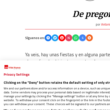
De prego
por
Anton
Síguenos en:
IG
G
Ya veis, hay unas fiestas y en alguna pa
el pregón o la chirigota
se meten de una ma
iconos religiosos, que nos sentimos abof
Privacy Settings
algunos artistas que nos hieren con sus 
espectáculo vanguardista, donde se combi
Clicking on the "Deny" button retains the default setting of only st
artes plásticas… El vanguardismo es una t
We and our partners store and/or access information on a device, such as unique
data. Some vendors may process your personal data based on legitimate interest, 
la batalla. A partir de la primera guerra 
manage your settings by clicking the "Manage settings" button or at any time by c
website. To withdraw your consent click on the fingerprint or the link in the foo
con lo academicista, como un intento de 
you can withdraw your consent. These choices will be signaled to our partners and
composición, ni el lenguaje estético se 