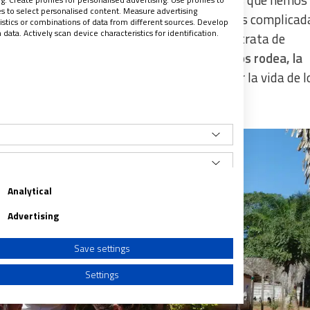
, al final somos todos, basta que entendamos que hemos
les to select personalised content. Measure advertising
uestras diferentes realidades, desde nuestras complicad
tics or combinations of data from different sources. Develop
ata. Actively scan device characteristics for identification.
ia que nos da nuestra individualidad. No se trata de
rata de
mirar desde el corazón todo lo que nos rodea, la
iensa diferente a mí
y por supuesto aceptar la vida de l
ón y respeto.
Analytical
Advertising
Save settings
Settings