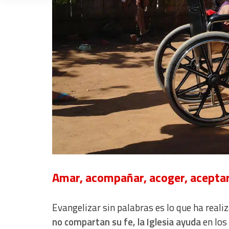
Measure content performance
Understand audiences through statistics or combinations of dat
Develop and improve services
Use limited data to select content
IAB Special Features:
Use precise geolocation data
Identify devices based on information actively requested
Non-IAB processing purposes:
Essential
Amar, acompañar, acoger, acepta
Analytical
Evangelizar sin palabras es lo que ha realiz
Functional
no compartan su fe, la Iglesia ayuda
en los