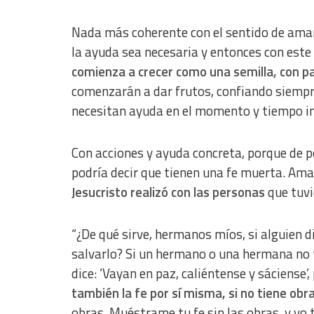
Advertising
Nada más coherente con el sentido de amarn
la ayuda sea necesaria y entonces con est
comienza a crecer como una semilla, con pa
comenzarán a dar frutos, confiando siempre
necesitan ayuda en el momento y tiempo i
Con acciones y ayuda concreta, porque de p
podría decir que tienen una fe muerta. Ama
Jesucristo realizó con las personas
que tuvi
“¿De qué sirve, hermanos míos, si alguien d
salvarlo? Si un hermano o una hermana no t
dice: ‘Vayan en paz, caliéntense y sáciense’
también la fe por sí misma, si no tiene ob
obras. Muéstrame tu fe sin las obras, y yo 