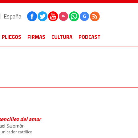
España
G
IG
PLIEGOS
FIRMAS
CULTURA
PODCAST
sencillez del amor
ael Salomón
nicador católico