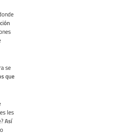
 donde
ción
iones
e
ra se
os que
e
es les
e?
Así
go