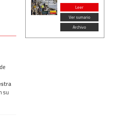
Leer
Ver sumario
Archivo
nde
estra
n su