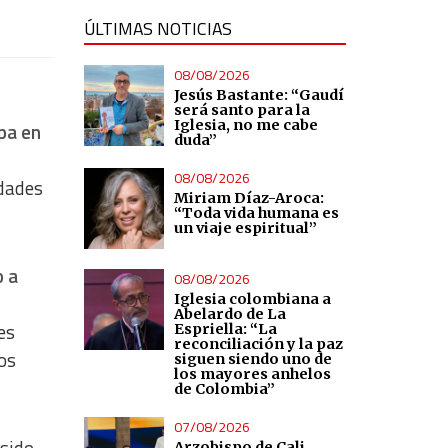
ÚLTIMAS NOTICIAS
08/08/2026
Jesús Bastante: “Gaudí
será santo para la
Iglesia, no me cabe
pa en
duda”
08/08/2026
idades
Miriam Díaz-Aroca:
“Toda vida humana es
un viaje espiritual”
o a
08/08/2026
Iglesia colombiana a
Abelardo de La
es
Espriella: “La
reconciliación y la paz
os
siguen siendo uno de
los mayores anhelos
de Colombia”
07/08/2026
Arzobispo de Cali