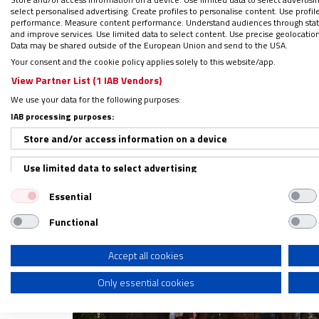
El evangelizador silencioso somos tú y yo
select personalised advertising. Create profiles to personalise content. Use profi
llamados al servicio y a donarnos, desde n
performance. Measure content performance. Understand audiences through statis
and improve services. Use limited data to select content. Use precise geolocation d
formas de vida y desde la evidente diferenc
Data may be shared outside of the European Union and send to the USA.
abandonar nuestra esencia, más bien, se t
Your consent and the cookie policy applies solely to this website/app.
imperante necesidad de entender a quien p
View Partner List (1 IAB Vendors)
demás con un profundo sentido de aceptaci
We use your data for the following purposes:
IAB processing purposes:
Store and/or access information on a device
Use limited data to select advertising
Essential
Create profiles for personalised advertising
Functional
Use profiles to select personalised advertising
Create profiles to personalise content
Accept all cookies
Only essential cookies
Use profiles to select personalised content
Measure advertising performance