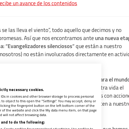
recibe un avance de los contenidos
 se las lleva el viento”, todo aquello que decimos y no
: promesas. Así que nos encontramos ante
una nueva eta
ma: “Evangelizadores silenciosos”
que están a nuestro
e nosotros) no están involucrados directamente en activ
í
evangelizadores, a menudo “silenciosos” para el mund
ue con palabras, se trata de llevar en nuestra vida el
rictly necessary cookies.
s dar apoyo a quienes requieren de nosotros con accion
 IDs in cookies and other browser storage to process personal
to object to this open the "Settings". You may accept, deny or
abras, pero con acciones concretas que impacten a nuestr
licking the fingerprint button on the left bottom corner of the
ter of the website and click the My data menu item, on that page
 will not affect browsing data.
and to do the following:
. Create profiles for personalised advertising. Use profiles to