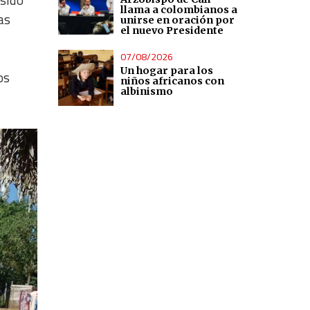
 sido
llama a colombianos a
as
unirse en oración por
el nuevo Presidente
07/08/2026
Un hogar para los
os
niños africanos con
albinismo