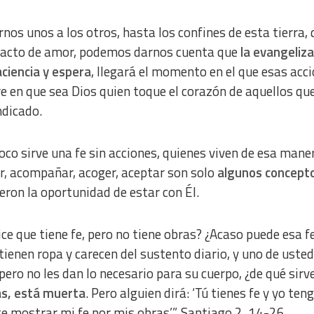
os unos a los otros, hasta los confines de esta tierra,
e acto de amor, podemos darnos cuenta que
la evangeliza
ciencia y espera
, llegará el momento en el que esas acc
 en que sea Dios quien toque el corazón de aquellos qu
ndicado.
oco sirve una fe sin acciones, quienes viven de esa mane
r, acompañar, acoger, aceptar son solo
algunos concept
eron la oportunidad de estar con Él.
ice que tiene fe, pero no tiene obras? ¿Acaso puede esa f
ienen ropa y carecen del sustento diario, y uno de usted
, pero no les dan lo necesario para su cuerpo, ¿de qué sirv
ras, está muerta
. Pero alguien dirá: ‘Tú tienes fe y yo ten
te mostrar mi fe por mis obras’”. Santiago 2, 14-26.