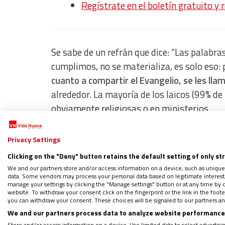
Regístrate en el boletín gratuito y 
Se sabe de un refrán que dice: “Las palabras
cumplimos, no se materializa, es solo eso
cuanto a compartir el Evangelio, se les lla
alrededor. La mayoría de los laicos (99% d
obviamente religiosas o en ministerios.
Tú y yo estamos llamados a ser testigos, s
Privacy Settings
nuestro alrededor
. Con hechos, mucho más q
Clicking on the "Deny" button retains the default setting of only st
mensaje esperanzador de la Buena Nueva, e
We and our partners store and/or access information on a device, such as unique
data. Some vendors may process your personal data based on legitimate interest, 
concretas, es hablar del Evangelio sin pal
manage your settings by clicking the "Manage settings" button or at any time by c
website. To withdraw your consent click on the fingerprint or the link in the foo
semejantes.
you can withdraw your consent. These choices will be signaled to our partners and
We and our partners process data to analyze website performance 
Store and/or access information on a device. Use limited data to select advertising