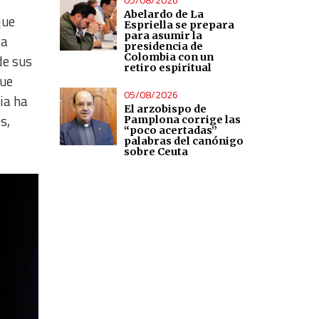
Abelardo de La
que
Espriella se prepara
para asumir la
ta
presidencia de
Colombia con un
de sus
retiro espiritual
que
05/08/2026
ia ha
El arzobispo de
s,
Pamplona corrige las
“poco acertadas”
palabras del canónigo
sobre Ceuta