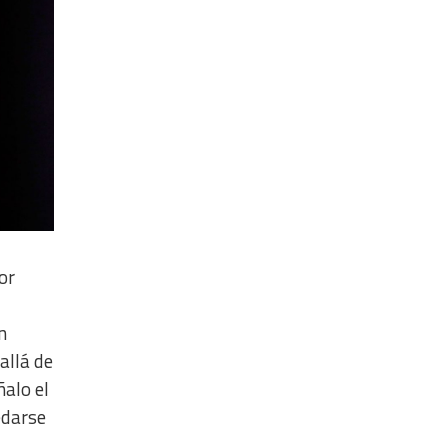
or
n
allá de
ñalo el
edarse