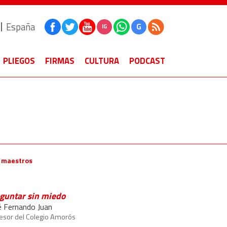
España
G
IG
PLIEGOS
FIRMAS
CULTURA
PODCAST
s maestros
guntar sin miedo
é Fernando Juan
esor del Colegio Amorós