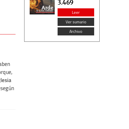
3.469
Leer
Ver sumario
Archivo
saben
orque,
glesia
 según