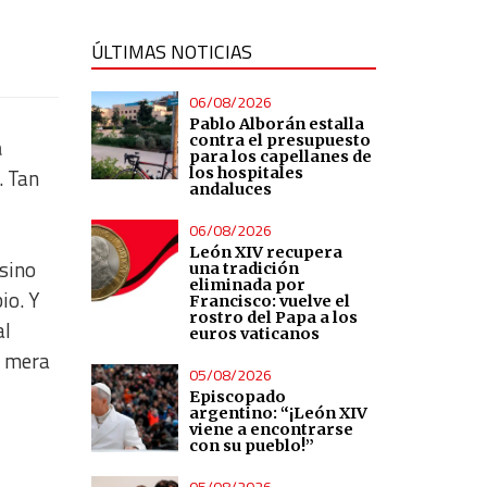
ÚLTIMAS NOTICIAS
06/08/2026
Pablo Alborán estalla
contra el presupuesto
a
para los capellanes de
. Tan
los hospitales
andaluces
06/08/2026
León XIV recupera
 sino
una tradición
eliminada por
io. Y
Francisco: vuelve el
rostro del Papa a los
al
euros vaticanos
a mera
05/08/2026
Episcopado
argentino: “¡León XIV
viene a encontrarse
con su pueblo!”
05/08/2026