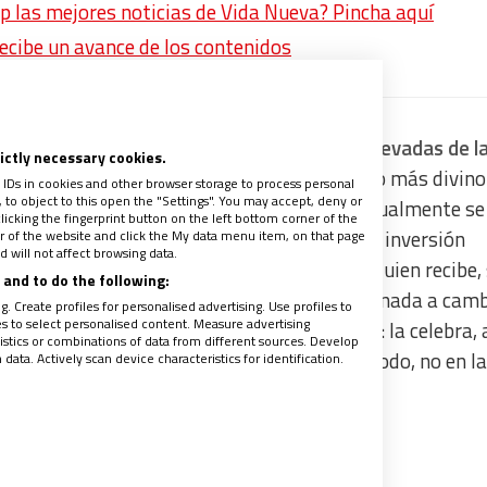
p las mejores noticias de Vida Nueva? Pincha aquí
recibe un avance de los contenidos
o es una de las expresiones más bellas y elevadas de l
rictly necessary cookies.
refleja al mismo tiempo, leído en cristiano, lo más divino
 IDs in cookies and other browser storage to process personal
to object to this open the "Settings". You may accept, deny or
en la que nos encontramos en deuda, como igualmente se
licking the fingerprint button on the left bottom corner of the
interesado, de la generosidad y del exceso. La inversión
ter of the website and click the My data menu item, on that page
 will not affect browsing data.
aya pensado, es que no se queda del lado de quien recibe,
and to do the following:
ace” la acción de gracias al darse sin esperar nada a camb
. Create profiles for personalised advertising. Use profiles to
les to select personalised content. Measure advertising
elebra la acción de gracias. Insisto y repito: la celebra, 
tics or combinations of data from different sources. Develop
ción. Y lo hace, como no puede ser de otro modo, no en l
ata. Actively scan device characteristics for identification.
otros, ya hermanos; esto es, en la Iglesia.