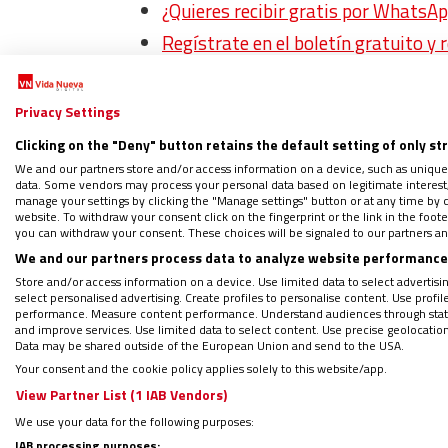
¿Quieres recibir gratis por WhatsAp
Regístrate en el boletín gratuito y 
Privacy Settings
Visto por uno de sus lados,
el agradecimient
Clicking on the "Deny" button retains the default setting of only st
humanidad que somos.
Por otro, diría que 
We and our partners store and/or access information on a device, such as unique
data. Some vendors may process your personal data based on legitimate interest, 
pronto expresan un vínculo y una alianza 
manage your settings by clicking the "Manage settings" button or at any time by c
sitúan en el plano de lo gratuito, de lo des
website. To withdraw your consent click on the fingerprint or the link in the foo
you can withdraw your consent. These choices will be signaled to our partners and
cristiana de la gratitud, para quien no lo h
We and our partners process data to analyze website performance 
de quien sirve y se ofrece. Es Dios quien “h
Store and/or access information on a device. Use limited data to select advertising
select personalised advertising. Create profiles to personalise content. Use profi
es la persona que participa de su don quien c
performance. Measure content performance. Understand audiences through statis
darse cuenta de que es así, graciosa y dona
and improve services. Use limited data to select content. Use precise geolocation d
Data may be shared outside of the European Union and send to the USA.
soledad de su corazón, sino en compañía de 
Your consent and the cookie policy applies solely to this website/app.
View Partner List (1 IAB Vendors)
Lo mucho recibido
We use your data for the following purposes:
IAB processing purposes: