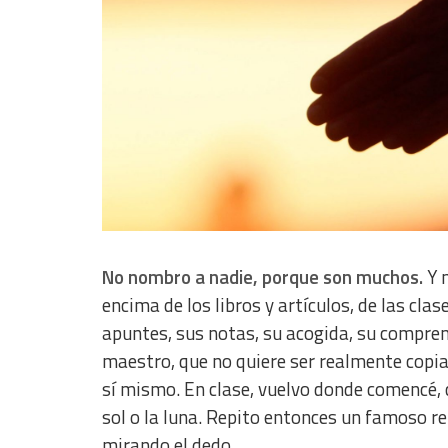
IAB Special Features:
Use precise geolocation data
Identify devices based on information actively requested
Non-IAB processing purposes:
Essential
Analytical
Functional
No nombro a nadie, porque son muchos.
Y m
Advertising
encima de los libros y artículos, de las cla
apuntes, sus notas, su acogida, su compren
maestro, que no quiere ser realmente copia
sí mismo. En clase, vuelvo donde comencé, 
sol o la luna. Repito entonces un famoso r
mirando el dedo.