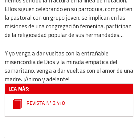
hemos sentido la fractura en la línea de flotación.
Ellos siguen celebrando en su parroquia, comparten
Use profiles to select personalised content
la pastoral con un grupo joven, se implican en las
misiones de una congregación femenina, participan
Measure advertising performance
de la religiosidad popular de sus hermandades…
Measure content performance
Y yo venga a dar vueltas con la entrañable
misericordia de Dios y la mirada empática del
Understand audiences through statistics or combinations
samaritano,
venga a dar vueltas con el amor de una
of data from different sources
madre.
¡Ánimo y adelante!
LEA MÁS:
Develop and improve services
REVISTA Nº 3.418
Use limited data to select content
IAB Special Features:
Use precise geolocation data