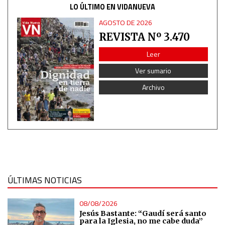
LO ÚLTIMO EN VIDANUEVA
Identify devices based on information actively requested
AGOSTO DE 2026
REVISTA Nº 3.470
Non-IAB processing purposes:
Leer
Essential
Ver sumario
Analytical
Archivo
Functional
Advertising
ÚLTIMAS NOTICIAS
08/08/2026
Jesús Bastante: “Gaudí será santo
para la Iglesia, no me cabe duda”