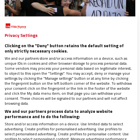
Privacy Settings
Clicking on the "Deny" button retains the default setting of
Quizás no me comprenda, pero me quiere y me
only strictly necessary cookies.
acoge. Al principio, fue duro, me miraba de soslayo y
We and our partners store and/or access information on a device, such as
unique IDs in cookies and other browser storage to process personal data.
suspiraba. Evitaba hablar conmigo. Me preguntaba
Some vendors may process your personal data based on legitimate interest,
to object to this open the "Settings". You may accept, deny or manage your
cosas baladíes, como para no soportar el frío de un
settings by clicking the "Manage settings" button or at any time by clicking
the fingerprint button on the left bottom corner of the website. To withdraw
silencio que se cortaba. Después fue preguntando
your consent click on the fingerprint or the link in the footer of the website
por mis proyectos en la vida, sin cambiar de idea,
and click the My data menu item, on that page you can withdraw your
consent. These choices will be signaled to our partners and will not affect
pero respetando la mía. ¿Dónde habéis estado?
browsing data.
¿Cómo os ha ido? ¿Estás feliz?
Una madre como
We and our partners process data to analyze website
performance and to do the following:
Dios manda no echa de casa a su hijo porque piense
Store and/or access information on a device. Use limited data to select
y viva distinto a ella.
advertising. Create profiles for personalised advertising. Use profiles to
select personalised advertising. Create profiles to personalise content. Use
profiles to select personalised content. Measure advertising performance.