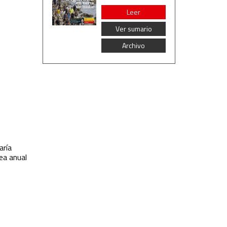
Leer
Ver sumario
Archivo
aría
ea anual