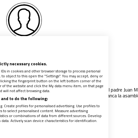
Emilio Díez Valladares,
SSS
rictly necessary cookies.
 IDs in cookies and other browser storage to process personal
re Canals y la pasión por la liturgia
to object to this open the "Settings". You may accept, deny or
022
|
LINO EMILIO DÍEZ VALLADARES, SSS
licking the fingerprint button on the left bottom corner of the
ter of the website and click the My data menu item, on that page
 agosto, fiesta del apóstol san Bartolomé, fallecía el padre Juan M
 will not affect browsing data.
 La noticia me llegó mientras celebrábamos en Salamanca la asambl
and to do the following:
sociación Española de Profesores
…
. Create profiles for personalised advertising. Use profiles to
les to select personalised content. Measure advertising
tics or combinations of data from different sources. Develop
ata. Actively scan device characteristics for identification.