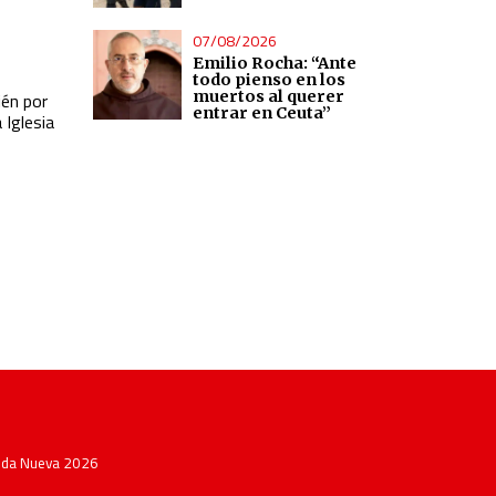
07/08/2026
Emilio Rocha: “Ante
todo pienso en los
muertos al querer
ién por
entrar en Ceuta”
 Iglesia
Vida Nueva 2026