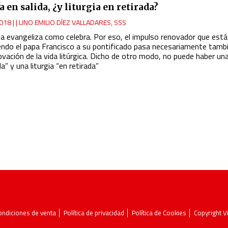
a en salida, ¿y liturgia en retirada?
018
|
LINO EMILIO DÍEZ VALLADARES, SSS
sia evangeliza como celebra. Por eso, el impulso renovador que está
endo el papa Francisco a su pontificado pasa necesariamente tamb
vación de la vida litúrgica. Dicho de otro modo, no puede haber una
da” y una liturgia “en retirada”
ondiciones de venta
Política de privacidad
Política de Cookies
Copyright 