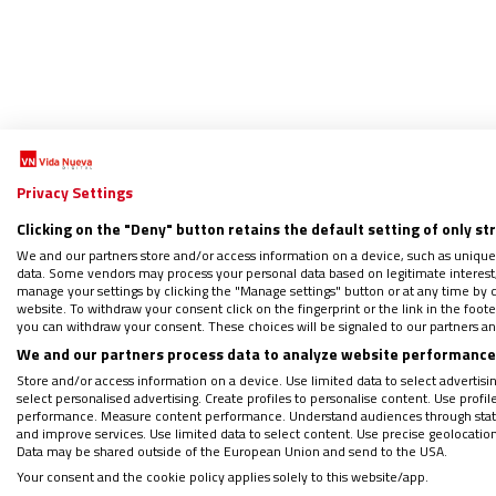
Lino 
Privacy Settings
Clicking on the "Deny" button retains the default setting of only st
We and our partners store and/or access information on a device, such as unique
El pad
data. Some vendors may process your personal data based on legitimate interest, 
03/09/2
manage your settings by clicking the "Manage settings" button or at any time by c
website. To withdraw your consent click on the fingerprint or the link in the foo
El 24 de
you can withdraw your consent. These choices will be signaled to our partners and
Canals.
We and our partners process data to analyze website performance 
de la A
Store and/or access information on a device. Use limited data to select advertising
select personalised advertising. Create profiles to personalise content. Use profi
performance. Measure content performance. Understand audiences through statis
and improve services. Use limited data to select content. Use precise geolocation d
Data may be shared outside of the European Union and send to the USA.
Your consent and the cookie policy applies solely to this website/app.