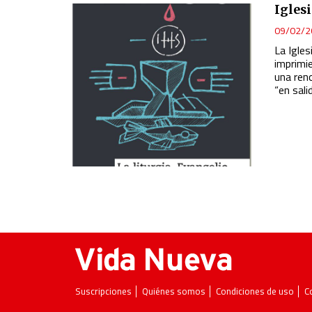
Develop and improve services
Iglesi
09/02/2
Use limited data to select content
La Igle
IAB Special Features:
imprimi
una reno
Use precise geolocation data
“en sali
Identify devices based on information actively requested
Non-IAB processing purposes:
Essential
Analytical
Functional
Advertising
Suscripciones
Quiénes somos
Condiciones de uso
C