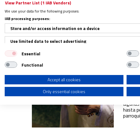
View Partner List (1 IAB Vendors)
‘Tradi
Franc
We use your data for the following purposes:
24/07/2
IAB processing purposes:
El 16 de
Store and/or access information on a device
el uso d
docum
Use limited data to select advertising
Essential
Create profiles for personalised advertising
Functional
Use profiles to select personalised advertising
Emerge
Create profiles to personalise content
Accept all cookies
comun
12/03/2
Only essential cookies
Use profiles to select personalised content
“Resulta
algunas
Measure advertising performance
hasta p
parroqui
Measure content performance
Understand audiences through statistics or combinations of dat