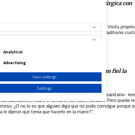
tionis custodes’: hacia la deseable paz litúrgica con
isco
021
|
LINO EMILIO DÍEZ VALLADARES, SSS
 julio se hacía pública la carta apostólica en forma de ‘motu proprio
e la liturgia romana anterior a la reforma de 1970: ‘Traditionis custo
ento
…
Analytical
Advertising
ncia coronavirus: ¿se le puede negar a un fiel la
Save settings
ión en la mano?
020
|
LINO EMILIO DÍEZ VALLADARES, SSS
Settings
 cómico –si no fuera por la gravedad de la situación sanitaria– lee
 consideraciones sobre el tema en las redes sociales. Pero puede re
enoso. ¿O no lo es que alguien diga que no pudo comulgar porque e
a le dijeron que tenía que hacerlo en la mano?”.
a from different sources