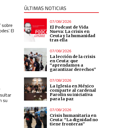
ÚLTIMAS NOTICIAS
07/08/2026
’ sobre
El Podcast de Vida
des’. El
Nueva: La crisis en
Ceuta y la humanidad
tras ella
07/08/2026
La lección de la crisis
en Ceuta: que
“aprendamos a
garantizar derechos”
07/08/2026
La Iglesia en México
r
comparte al cardenal
sultar
Parolin su iniciativa
para la paz
n su
07/08/2026
Crisis humanitaria en
Ceuta: “La dignidad no
tiene fronteras”