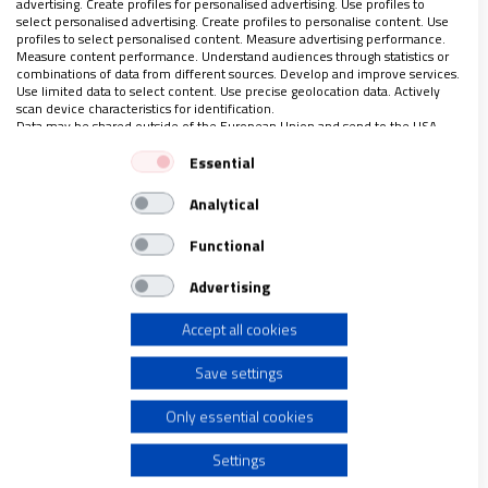
advertising. Create profiles for personalised advertising. Use profiles to
select personalised advertising. Create profiles to personalise content. Use
profiles to select personalised content. Measure advertising performance.
Measure content performance. Understand audiences through statistics or
combinations of data from different sources. Develop and improve services.
Use limited data to select content. Use precise geolocation data. Actively
scan device characteristics for identification.
Data may be shared outside of the European Union and send to the USA.
Your consent and the cookie policy applies solely to this website/app.
Essential
View Partner List (1 IAB Vendors)
Analytical
We use your data for the following purposes:
IAB processing purposes:
Functional
Store and/or access information on a device
Advertising
Accept all cookies
Use limited data to select advertising
Ante el caso de Helena Maleno: la solidaridad no
es delito
Save settings
12/01/2018
|
ALBERTO ARES MATEOS, SJ
,
CRISTINA MANZANEDO
Create profiles for personalised advertising
Only essential cookies
"En 2017, 23 personas fallecieron en el intento de llegar a
España; la cifra hubiera sido muy superior sin las llamadas de
Use profiles to select personalised advertising
Settings
Helena a Salvamento Marítimo. Nos sorprende e indigna la
persecución a quienes ayudan a salvar vidas"