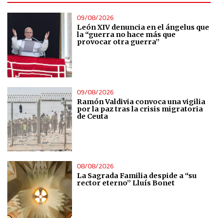
Use precise geolocation data
09/08/2026
León XIV denuncia en el ángelus que
Identify devices based on information actively requested
la “guerra no hace más que
provocar otra guerra”
Non-IAB processing purposes:
Essential
09/08/2026
Analytical
Ramón Valdivia convoca una vigilia
por la paz tras la crisis migratoria
de Ceuta
Functional
Advertising
08/08/2026
La Sagrada Familia despide a “su
rector eterno” Lluís Bonet