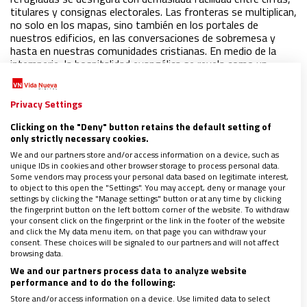
titulares y consignas electorales. Las fronteras se multiplican,
no solo en los mapas, sino también en los portales de
nuestros edificios, en las conversaciones de sobremesa y
hasta en nuestras comunidades cristianas. En medio de la
intemperie, la hospitalidad evangélica se revela como un
gesto profundamente contracultural y, al mismo tiempo,
como un camino sencillo y al alcance de todos: abrir la puerta
de casa, de la parroquia, de la comunidad religiosa, y dejar que
Privacy Settings
el otro se convierta en hermano
Clicking on the "Deny" button retains the default setting of
only strictly necessary cookies.
We and our partners store and/or access information on a device, such as
¿Cuándo te vimos forastero y te acogimos?
unique IDs in cookies and other browser storage to process personal data.
Una lectura creyente de la realidad
Some vendors may process your personal data based on legitimate interest,
migratoria
to object to this open the "Settings". You may accept, deny or manage your
settings by clicking the "Manage settings" button or at any time by clicking
18/01/2019
|
ALBERTO ARES MATEOS, SJ
the fingerprint button on the left bottom corner of the website. To withdraw
your consent click on the fingerprint or the link in the footer of the website
Mientras el 'Primer Mundo' debate sus políticas migratorias,
and click the My data menu item, on that page you can withdraw your
el éxodo africano, sirio, venezolano o centroamericano sigue
consent. These choices will be signaled to our partners and will not affect
imparable su curso. La Iglesia nos invita a iluminar esta
browsing data.
realidad desde la Biblia y sus experiencias de exilio, acogida y
We and our partners process data to analyze website
hospitalidad del Pueblo de Dios
performance and to do the following:
Store and/or access information on a device. Use limited data to select