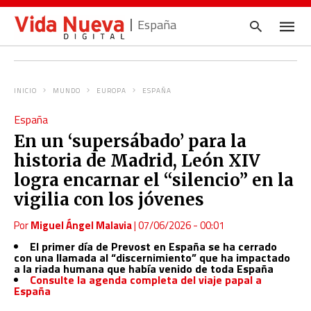
España
INICIO
MUNDO
EUROPA
ESPAÑA
Escrib
España
tu
consul
En un ‘supersábado’ para la
y
pulsa
historia de Madrid, León XIV
en
INTRO
logra encarnar el “silencio” en la
vigilia con los jóvenes
Por
Miguel Ángel Malavia
|
07/06/2026 - 00:01
El primer día de Prevost en España se ha cerrado
con una llamada al “discernimiento” que ha impactado
a la riada humana que había venido de toda España
Consulte la agenda completa del viaje papal a
España