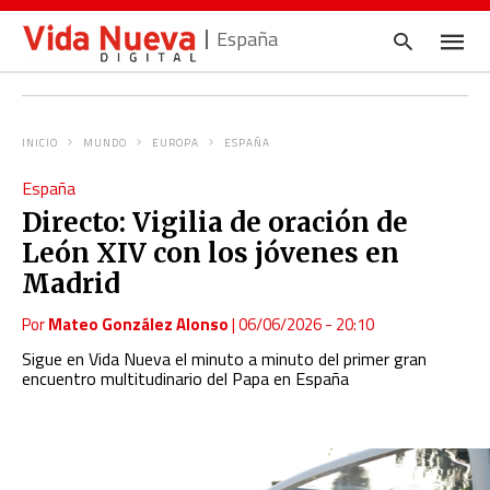
España
INICIO
MUNDO
EUROPA
ESPAÑA
Escrib
España
tu
consul
Directo: Vigilia de oración de
y
pulsa
León XIV con los jóvenes en
en
INTRO
Madrid
Por
Mateo González Alonso
|
06/06/2026 - 20:10
Sigue en Vida Nueva el minuto a minuto del primer gran
encuentro multitudinario del Papa en España