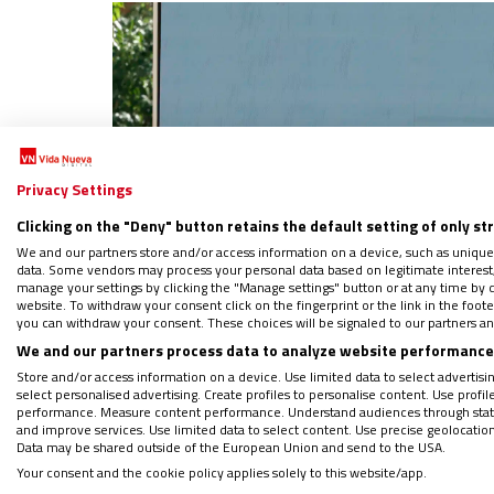
Privacy Settings
Clicking on the "Deny" button retains the default setting of only st
We and our partners store and/or access information on a device, such as unique
data. Some vendors may process your personal data based on legitimate interest, 
manage your settings by clicking the "Manage settings" button or at any time by c
website. To withdraw your consent click on the fingerprint or the link in the foo
you can withdraw your consent. These choices will be signaled to our partners and
We and our partners process data to analyze website performance 
Store and/or access information on a device. Use limited data to select advertising
select personalised advertising. Create profiles to personalise content. Use profi
performance. Measure content performance. Understand audiences through statis
and improve services. Use limited data to select content. Use precise geolocation d
Data may be shared outside of the European Union and send to the USA.
Your consent and the cookie policy applies solely to this website/app.