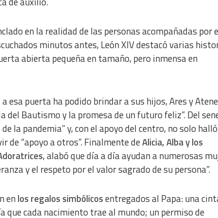
a de auxilio.
nclado en la realidad de las personas acompañadas por e
scuchados minutos antes, León XIV destacó varias histo
erta abierta pequeña en tamaño, pero inmensa en
s a esa puerta ha podido brindar a sus hijos, Ares y Atene
ia del Bautismo y la promesa de un futuro feliz”. Del sen
 de la pandemia” y, con el apoyo del centro, no solo halló
vir de “apoyo a otros”. Finalmente de
Alicia, Alba y los
Adoratrices
, alabó que día a día ayudan a numerosas mu
ranza y el respeto por el valor sagrado de su persona”.
én en
los regalos simbólicos
entregados al Papa: una cint
ía que cada nacimiento trae al mundo; un permiso de