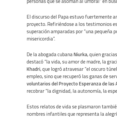
personas que se asoman al umbral” en busc
Develop and improve services
Use limited data to select content
El discurso del Papa estuvo fuertemente a
IAB Special Features:
proyecto. Refiriéndose a los testimonios e
Use precise geolocation data
superación amparadas por “una pequeña pu
misericordia”.
Identify devices based on information actively requested
Non-IAB processing purposes:
De la abogada cubana
Niurka
, quien gracia
Essential
destacó “la vida, su amor de madre, la grac
Analytical
Khadri
, que logró atravesar “el oscuro túnel
empleo, sino que recuperó las ganas de ser
Functional
voluntarios del Proyecto Esperanza de las 
Advertising
recobrar “la dignidad, la autonomía, la espe
Estos relatos de vida se plasmaron tambi
nombres infantiles que representa la alegr