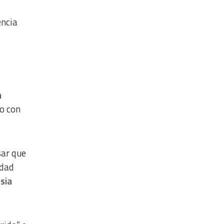
encia
n
ro con
sar que
idad
esia