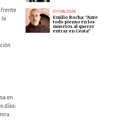
–frente
07/08/2026
 la
Emilio Rocha: “Ante
todo pienso en los
muertos al querer
entrar en Ceuta”
ación
s
nsa en
s días:
mira