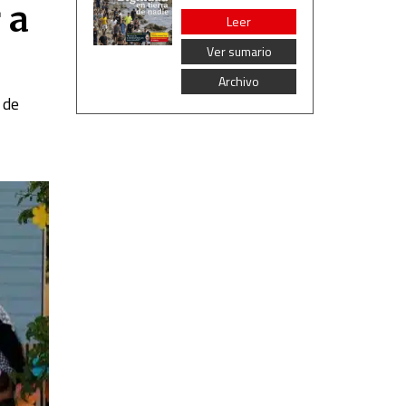
 a
Leer
Ver sumario
Archivo
 de