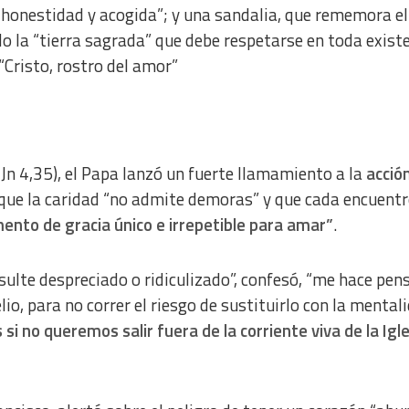
honestidad y acogida”; y una sandalia, que rememora el
o la “tierra sagrada” que debe respetarse en toda exist
Cristo, rostro del amor”
 (Jn 4,35), el Papa lanzó un fuerte llamamiento a la
acció
ó que la caridad “no admite demoras” y que cada encuent
ento de gracia único e irrepetible para amar”
.
resulte despreciado o ridiculizado”, confesó, “me hace pen
lio, para no correr el riesgo de sustituirlo con la mental
 si no queremos salir fuera de la corriente viva de la Igl