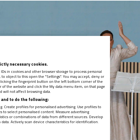
rictly necessary cookies.
 IDs in cookies and other browser storage to process personal
to object to this open the "Settings". You may accept, deny or
licking the fingerprint button on the left bottom corner of the
ter of the website and click the My data menu item, on that page
 will not affect browsing data.
and to do the following:
. Create profiles for personalised advertising. Use profiles to
les to select personalised content. Measure advertising
tics or combinations of data from different sources. Develop
ata. Actively scan device characteristics for identification.