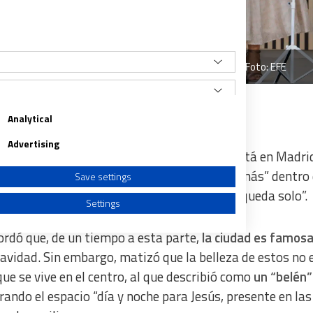
oras, de Cáritas Madrid mientras canta la Niña Pastori. Foto: EFE
 el año
Analytical
Advertising
itiendo una máxima del arzobispo: “quien está en Madrid
da, asegurando sentirse como “un madrileño más” dentro
Save settings
en milagros de amor” y en la que “nadie se queda solo”.
Settings
cordó que, de un tiempo a esta parte,
la ciudad es famosa
avidad. Sin embargo, matizó que la belleza de estos no
que se vive en el centro, al que describió como
un “belén”
a from different sources
rando el espacio “día y noche para Jesús, presente en las