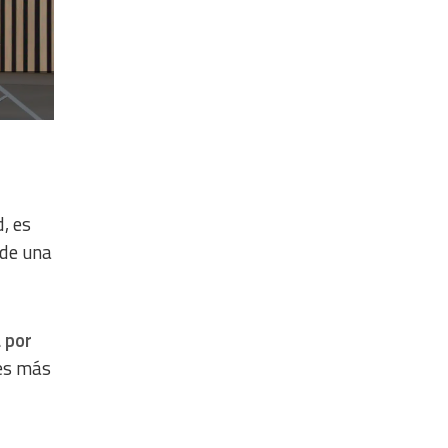
, es
 de una
 por
 es más