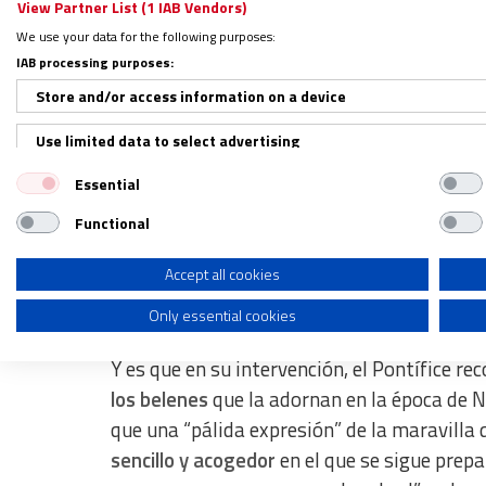
View Partner List (1 IAB Vendors)
We use your data for the following purposes:
IAB processing purposes:
Store and/or access information on a device
El papa León XIV en el centro CEDIA 24 H
Use limited data to select advertising
Un “belén” vivo y encendido todo
Essential
Create profiles for personalised advertising
Functional
Use profiles to select personalised advertising
Con tono cercano, León XIV se presentó rep
de Madrid”. El Papa agradeció la bienveni
Create profiles to personalise content
Accept all cookies
inmensa y maravillosa familia donde “ocurr
Only essential cookies
Use profiles to select personalised content
Measure advertising performance
Y es que en su intervención, el Pontífice re
los belenes
que la adornan en la época de N
Measure content performance
que una “pálida expresión” de la maravilla 
Understand audiences through statistics or combinations of dat
sencillo y acogedor
en el que se sigue prepa