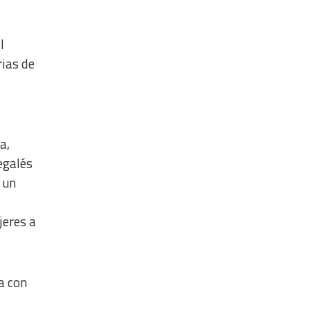
l
rias de
a,
egalés
 un
jeres a
a con