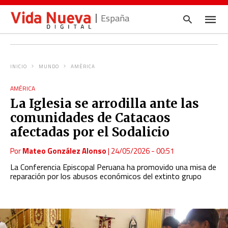
España
INICIO
MUNDO
AMÉRICA
Escrib
tu
AMÉRICA
consul
La Iglesia se arrodilla ante las
y
pulsa
comunidades de Catacaos
en
INTRO
afectadas por el Sodalicio
Por
Mateo González Alonso
|
24/05/2026 - 00:51
La Conferencia Episcopal Peruana ha promovido una misa de
reparación por los abusos económicos del extinto grupo