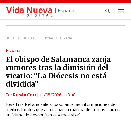
España
INICIO
MUNDO
EUROPA
ESPAÑA
Escrib
España
tu
consul
El obispo de Salamanca zanja
y
pulsa
rumores tras la dimisión del
en
INTRO
vicario: “La Diócesis no está
dividida”
Por
Rubén Cruz
|
11/05/2026 - 13:18
José Luis Retana sale al paso ante las informaciones de
medios locales que achacaban la marcha de Tomás Durán a
un “clima de desconfianza y malestar”