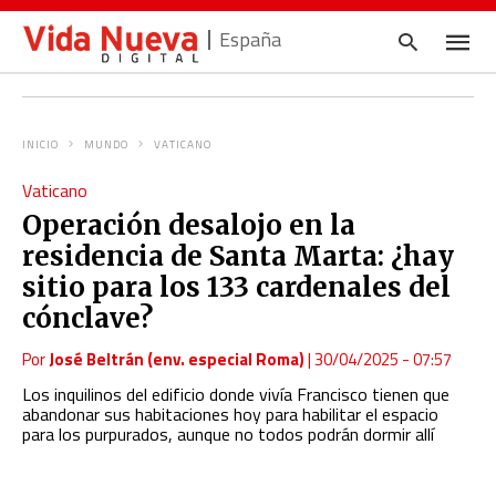
España
INICIO
MUNDO
VATICANO
Escrib
Vaticano
tu
consul
Operación desalojo en la
y
pulsa
residencia de Santa Marta: ¿hay
en
INTRO
sitio para los 133 cardenales del
cónclave?
Por
José Beltrán (env. especial Roma)
|
30/04/2025 - 07:57
Los inquilinos del edificio donde vivía Francisco tienen que
abandonar sus habitaciones hoy para habilitar el espacio
para los purpurados, aunque no todos podrán dormir allí