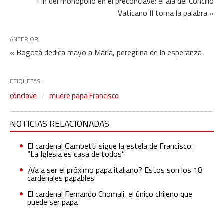
Fin del monopolio en el precónclave: el ala del Concilio
Vaticano II toma la palabra »
ANTERIOR
« Bogotá dedica mayo a María, peregrina de la esperanza
ETIQUETAS:
cónclave
muere papa Francisco
NOTICIAS RELACIONADAS
El cardenal Gambetti sigue la estela de Francisco:
“La Iglesia es casa de todos”
¿Va a ser el próximo papa italiano? Estos son los 18
cardenales papables
El cardenal Fernando Chomali, el único chileno que
puede ser papa