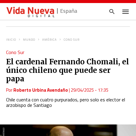
España
INICIO
MUNDO
AMÉRICA
CONO SUR
Escrib
Cono Sur
tu
consul
El cardenal Fernando Chomali, el
y
pulsa
único chileno que puede ser
en
INTRO
papa
Por
Roberto Urbina Avendaño
|
29/04/2025 - 17:35
Chile cuenta con cuatro purpurados, pero solo es elector el
arzobispo de Santiago