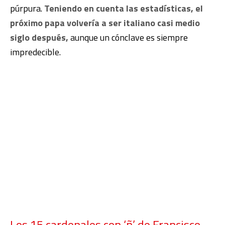
púrpura.
Teniendo en cuenta las estadísticas, el
próximo papa volvería a ser italiano casi medio
siglo después,
aunque un cónclave es siempre
impredecible.
Los 15 cardenales con ‘ñ’ de Francisco