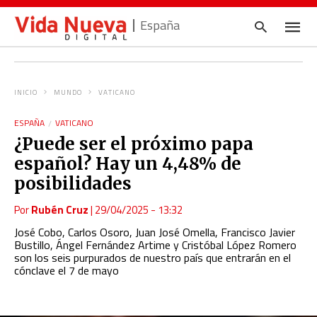
España
INICIO
MUNDO
VATICANO
Escrib
tu
ESPAÑA
VATICANO
consul
¿Puede ser el próximo papa
y
pulsa
español? Hay un 4,48% de
en
INTRO
posibilidades
Por
Rubén Cruz
|
29/04/2025 - 13:32
José Cobo, Carlos Osoro, Juan José Omella, Francisco Javier
Bustillo, Ángel Fernández Artime y Cristóbal López Romero
son los seis purpurados de nuestro país que entrarán en el
cónclave el 7 de mayo