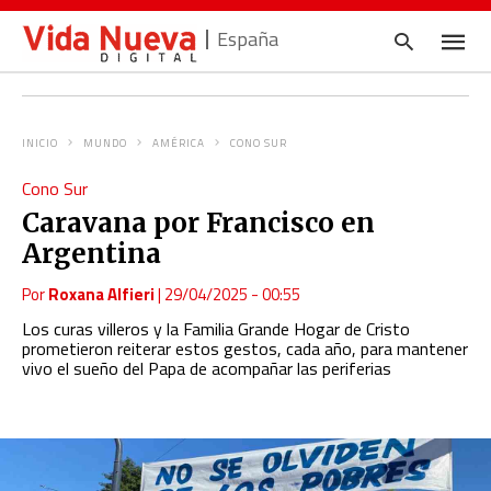
España
INICIO
MUNDO
AMÉRICA
CONO SUR
Escrib
Cono Sur
tu
consul
Caravana por Francisco en
y
pulsa
Argentina
en
INTRO
Por
Roxana Alfieri
|
29/04/2025 - 00:55
Los curas villeros y la Familia Grande Hogar de Cristo
prometieron reiterar estos gestos, cada año, para mantener
vivo el sueño del Papa de acompañar las periferias