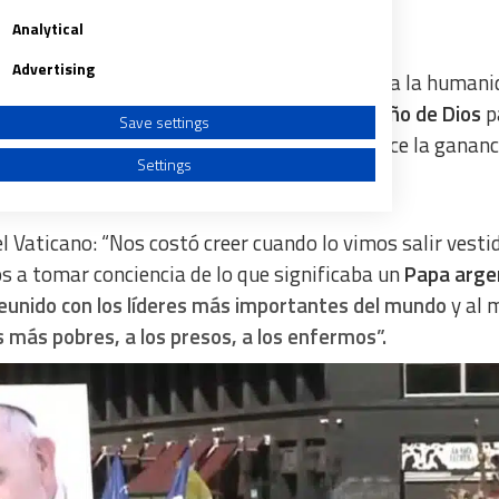
Analytical
Advertising
a varios demonios que hacen sufrir mucho a la humani
omo hombre de fe creía que
la paz era el sueño de Dios
p
Save settings
ió en una pesadilla porque la guerra favorece la gananc
Settings
nteras.
l Vaticano: “Nos costó creer cuando lo vimos salir vesti
a tomar conciencia de lo que significaba un
Papa arge
eunido con los líderes más importantes del mundo
y al 
a from different sources
s
más pobres, a los presos, a los enfermos”.