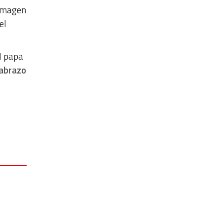
 imagen
el
el papa
 abrazo