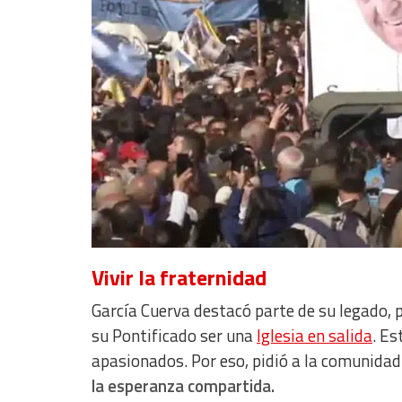
Identify devices based on information actively requested
Non-IAB processing purposes:
Essential
Analytical
Functional
Advertising
Vivir la fraternidad
García Cuerva destacó parte de su legado, 
su Pontificado ser una
Iglesia en salida
. Es
apasionados. Por eso, pidió a la comunidad
la esperanza compartida.