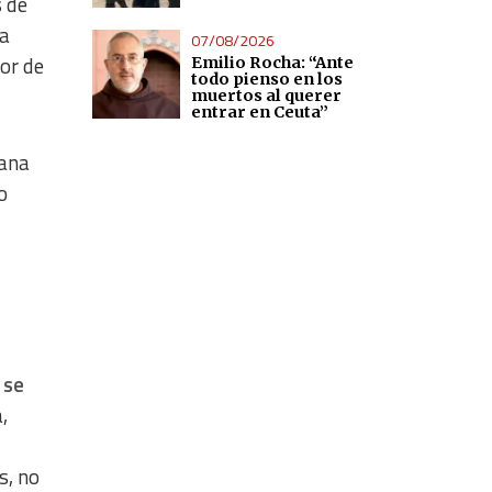
s de
la
07/08/2026
dor de
Emilio Rocha: “Ante
todo pienso en los
muertos al querer
entrar en Ceuta”
vana
o
 se
,
s, no