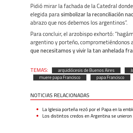
Pidió mirar la fachada de la Catedral donde
elegida para
simbolizar la reconciliación na
abrazo que nos debemos los argentinos”.
Para concluir, el arzobispo exhortó: “hagám
argentino y porteño, comprometiéndonos 
que necesitamos y vivir la tan anhelada fr
TEMAS:
arquidiócesis de Buenos Aires
J
muere papa Francisco
papa Francisco
NOTICIAS RELACIONADAS
La Iglesia porteña rezó por el Papa en la em
Los distintos credos en Argentina se unieron