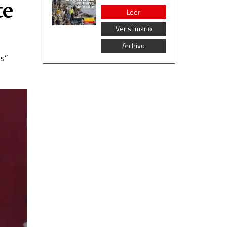
te
Leer
Ver sumario
Archivo
os”