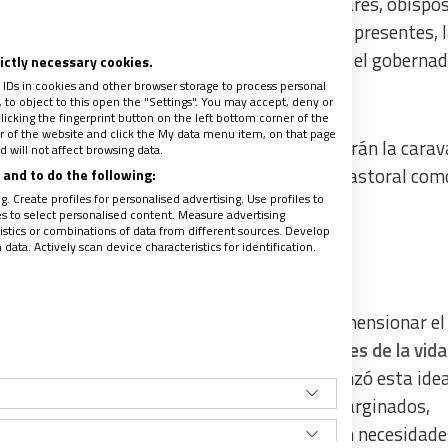
yk
, el
cardenal Mario Poli
, sus obispos auxiliares, obispo
s y fieles de la comunidad eclesial. Estuvieron presentes, 
eal;
el jefe del gobierno porteño,
Jorge Macri
; el goberna
rictly necessary cookies.
y funcionarios y representantes de la política.
 IDs in cookies and other browser storage to process personal
to object to this open the "Settings". You may accept, deny or
licking the fingerprint button on the left bottom corner of the
ter of the website and click the My data menu item, on that page
zaciones y movimientos sociales que iniciarán la cara
 will not affect browsing data.
goglio
supo acompañar durante su camino pastoral com
and to do the following:
. Create profiles for personalised advertising. Use profiles to
les to select personalised content. Measure advertising
tics or combinations of data from different sources. Develop
ata. Actively scan device characteristics for identification.
afirmó que no se termina de comprender y dimensionar el
tener miedo de llorar porque ciertas realidades de la vida
lágrimas
(Francisco en Manila, 2015). Y afianzó esta idea
l mundo de hoy le hace llorar: “lloran los marginados,
ellos que llevamos una vida más o menos sin necesidade