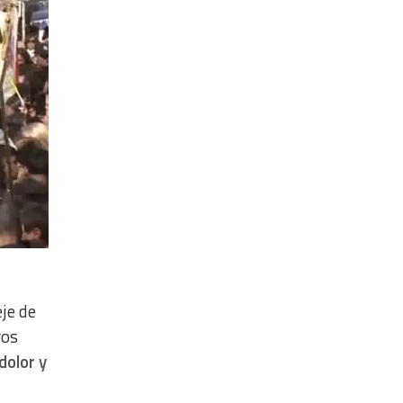
je de
ros
dolor y