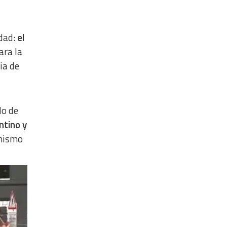
dad:
el
ara la
ia de
do de
ntino y
mismo