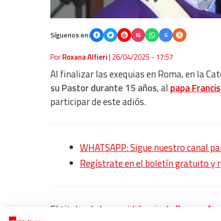
Síguenos en:
IG
G
Por
Roxana Alfieri
|
26/04/2025 - 17:57
Al finalizar las exequias en Roma, en la Ca
su Pastor durante 15 años
, al
papa Francis
participar de este adiós.
WHATSAPP: Sigue nuestro canal para
Regístrate en el boletín gratuito y 
El titular de la
arquidiócesis de Buenos Air