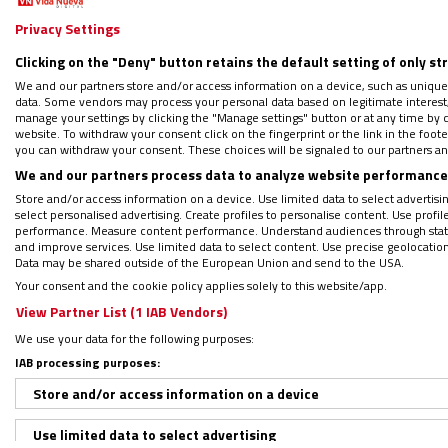
apostólico en Argentina,
Miroslaw Adamcz
Privacy Settings
distintas jurisdicciones, el clero, religioso
vicepresidente de la Nación,
Victoria Villarr
Clicking on the "Deny" button retains the default setting of only st
la provincia de Buenos Aires,
Axel Kicillof
, 
We and our partners store and/or access information on a device, such as unique
data. Some vendors may process your personal data based on legitimate interest, 
manage your settings by clicking the "Manage settings" button or at any time by c
website. To withdraw your consent click on the fingerprint or the link in the foo
Asimismo, participaron miembros de organi
you can withdraw your consent. These choices will be signaled to our partners and
para
recorrer los lugares del dolor que Ber
We and our partners process data to analyze website performance 
Store and/or access information on a device. Use limited data to select advertising
arzobispo.
select personalised advertising. Create profiles to personalise content. Use profi
performance. Measure content performance. Understand audiences through statis
and improve services. Use limited data to select content. Use precise geolocation d
“Nos quedamos huérfanos”
Data may be shared outside of the European Union and send to the USA.
Your consent and the cookie policy applies solely to this website/app.
View Partner List (1 IAB Vendors)
En la homilía, el arzobispo García Cuerva 
We use your data for the following purposes:
liderazgo mundial de Francisco, y
pidió no 
IAB processing purposes:
ven solamente con los ojos limpios por las 
Store and/or access information on a device
recordando sus palabras cuando decía que a
aquellos que son dejados de lado, pero aqu
Use limited data to select advertising