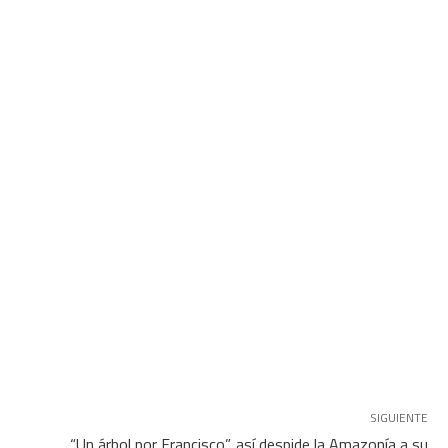
SIGUIENTE
“Un árbol por Francisco”, así despide la Amazonía a su