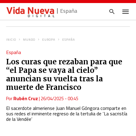
España
INICIO
MUNDO
EUROPA
ESPAÑA
Escrib
España
tu
consul
Los curas que rezaban para que
y
pulsa
“el Papa se vaya al cielo”
en
INTRO
anuncian su vuelta tras la
muerte de Francisco
Por
Rubén Cruz
|
26/04/2025 - 00:45
El sacerdote almeriense Juan Manuel Góngora comparte en
sus redes el inminente regreso de la tertulia de ‘La sacristía
de la Vendée’