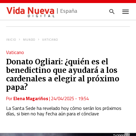
España
INICIO
MUNDO
VATICANO
Escrib
Vaticano
tu
consul
Donato Ogliari: ¿quién es el
y
pulsa
benedictino que ayudará a los
en
INTRO
cardenales a elegir al próximo
papa?
Por
Elena Magariños
|
24/04/2025 - 19:54
La Santa Sede ha revelado hoy cómo serán los próximos
días, si bien no hay fecha aún para el cónclave