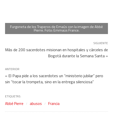
Furgoneta de los Traperos de Emaús con la imagen de Abbé
Pierre. Foto: Emmaüs France.
SIGUIENTE
Más de 200 sacerdotes misionan en hospitales y cárceles de
Bogotá durante la Semana Santa »
ANTERIOR
« El Papa pide a los sacerdotes un “ministerio jubilar” pero
sin “tocar la trompeta, sino en la entrega silenciosa”
ETIQUETAS:
Abbé Pierre
abusos
Francia