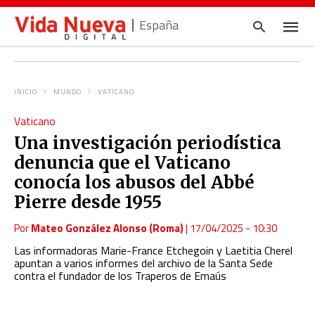
España
INICIO
MUNDO
VATICANO
Escrib
Vaticano
tu
consul
Una investigación periodística
y
pulsa
denuncia que el Vaticano
en
INTRO
conocía los abusos del Abbé
Pierre desde 1955
Por
Mateo González Alonso (Roma)
|
17/04/2025 - 10:30
Las informadoras Marie-France Etchegoin y Laetitia Cherel
apuntan a varios informes del archivo de la Santa Sede
contra el fundador de los Traperos de Emaús