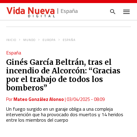
España
INICIO
MUNDO
EUROPA
ESPAÑA
Escrib
España
tu
consul
Ginés García Beltrán, tras el
y
pulsa
incendio de Alcorcón: “Gracias
en
INTRO
por el trabajo de todos los
bomberos”
Por
Mateo González Alonso
|
03/04/2025 - 08:09
Un fuego surgido en un garaje obliga a una compleja
intervención que ha provocado dos muertos y 14 heridos
entre los miembros del cuerpo