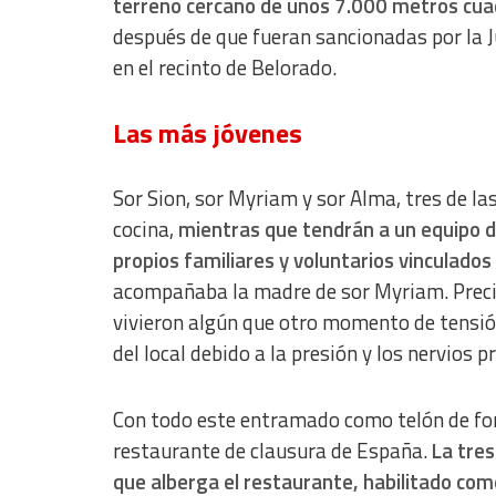
terreno cercano de unos 7.000 metros cuad
Use limited data to select content
después de que fueran sancionadas por la Ju
IAB Special Features:
en el recinto de Belorado.
Use precise geolocation data
Las más jóvenes
Identify devices based on information actively requested
Non-IAB processing purposes:
Sor Sion, sor Myriam y sor Alma, tres de la
Essential
cocina,
mientras que tendrán a un equipo de
Analytical
propios familiares y voluntarios vinculado
acompañaba la madre de sor Myriam. Preci
Functional
vivieron algún que otro momento de tensió
Advertising
del local debido a la presión y los nervios 
Con todo este entramado como telón de fo
restaurante de clausura de España.
La tres
que alberga el restaurante, habilitado co