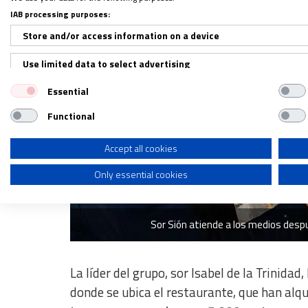
IAB processing purposes:
Store and/or access information on a device
Use limited data to select advertising
Essential
Create profiles for personalised advertising
Functional
Use profiles to select personalised advertising
Create profiles to personalise content
Accept all cookies
Only essential cookies
Use profiles to select personalised content
Measure advertising performance
Sor Sión atiende a los medios desp
Measure content performance
Understand audiences through statistics or combinations of dat
La líder del grupo, sor Isabel de la Trinidad,
Develop and improve services
donde se ubica el restaurante, que han alq