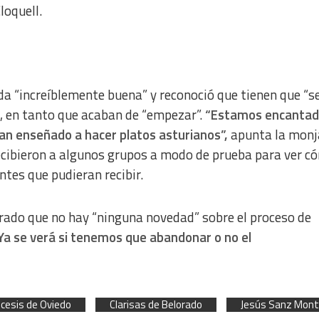
loquell.
da “increíblemente buena” y reconoció que tienen que “s
o, en tanto que acaban de “empezar”.
“Estamos encantad
an enseñado a hacer platos asturianos”,
apunta la monj
cibieron a algunos grupos a modo de prueba para ver c
tes que pudieran recibir.
arado que no hay “ninguna novedad” sobre el proceso de
a se verá si tenemos que abandonar o no el
ócesis de Oviedo
Clarisas de Belorado
Jesús Sanz Mon