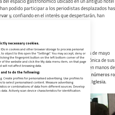
ra del espacio gastronómico ubicado en un antiguo hotel
 han podido participar a los periodistas desplazados has
rvar
y, confiando en el interés que despertarán, han
a las tres de la tarde.
rictly necessary cookies.
 IDs in cookies and other browser storage to process personal
pararse de la Iglesia católica el pasado mes de mayo
to object to this open the "Settings". You may accept, deny or
licking the fingerprint button on the left bottom corner of the
ura empresarial, después de la situación agónica de sus
ter of the website and click the My data menu item, on that page
 will not affect browsing data.
iera la gestión del patrimonio del convento en manos de
and to do the following:
isario pontificio.
Ahora, confían salir de los números ro
. Create profiles for personalised advertising. Use profiles to
a de desahucio que interpuso contra ellas la Iglesia.
les to select personalised content. Measure advertising
tics or combinations of data from different sources. Develop
ata. Actively scan device characteristics for identification.