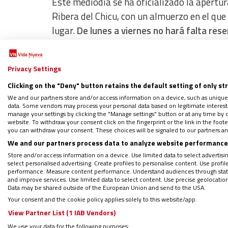
Este mediodía se ha oficializado la apertu
Ribera del Chicu, con un almuerzo en el que
lugar.
De lunes a viernes no hará falta rese
organizado dos turnos de comida: a la una y 
Privacy Settings
Situación agónica
Clicking on the "Deny" button retains the default setting of only st
We and our partners store and/or access information on a device, such as unique
Las monjas excomulgadas que decidieron se
data. Some vendors may process your personal data based on legitimate interest, 
manage your settings by clicking the "Manage settings" button or at any time by c
decidieron embarcarse en esta nueva avent
website. To withdraw your consent click on the fingerprint or the link in the foo
you can withdraw your consent. These choices will be signaled to our partners and
finanzas ya antes de que la Santa Sede pus
We and our partners process data to analyze website performance 
arzobispo de Burgos, Mario Iceta
, como com
Store and/or access information on a device. Use limited data to select advertising
mientras la Justicia decide sobre la demand
select personalised advertising. Create profiles to personalise content. Use profi
performance. Measure content performance. Understand audiences through statis
and improve services. Use limited data to select content. Use precise geolocation d
Data may be shared outside of the European Union and send to the USA.
Your consent and the cookie policy applies solely to this website/app.
View Partner List (1 IAB Vendors)
We use your data for the following purposes: