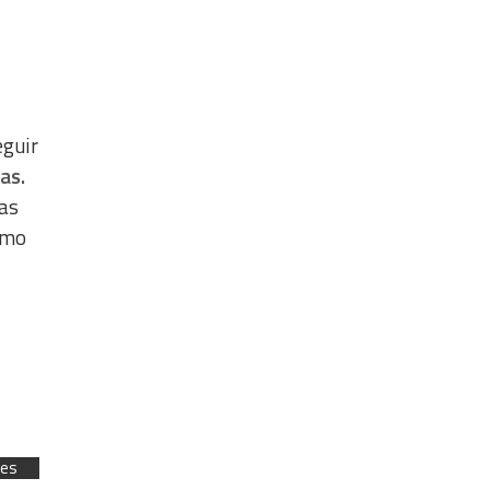
eguir
as.
as
ómo
tes