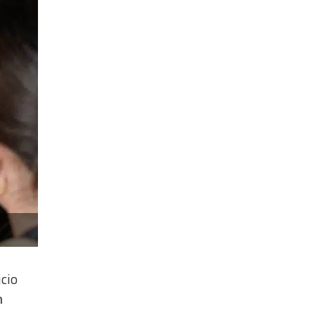
icio
n