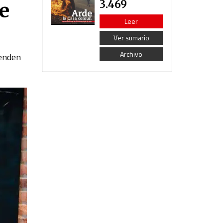
3.469
de
Leer
Ver sumario
Archivo
tenden