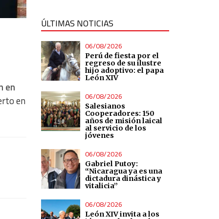
ÚLTIMAS NOTICIAS
06/08/2026
Perú de fiesta por el
regreso de su ilustre
hijo adoptivo: el papa
León XIV
n en
06/08/2026
erto en
Salesianos
Cooperadores: 150
años de misión laical
al servicio de los
jóvenes
06/08/2026
Gabriel Putoy:
“Nicaragua ya es una
dictadura dinástica y
vitalicia”
06/08/2026
León XIV invita a los