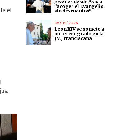
jóvenes desde Asís a
“acoger el Evangelio
ta el
sin descuentos”
06/08/2026
León XIV se somete a
un tercer grado en la
JMJ franciscana
l
jos,