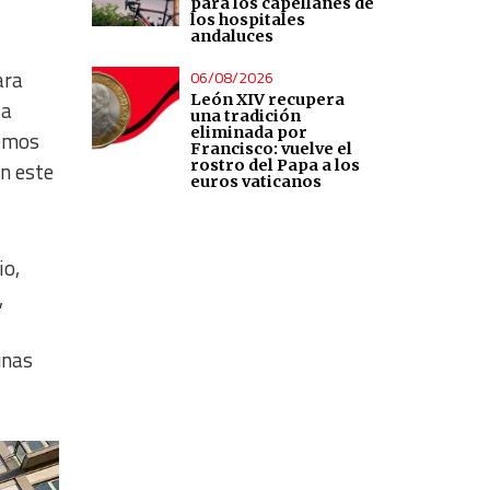
para los capellanes de
los hospitales
andaluces
ara
06/08/2026
León XIV recupera
la
una tradición
eliminada por
lemos
Francisco: vuelve el
rostro del Papa a los
En este
euros vaticanos
io,
,
unas