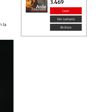
3.469
Leer
Ver sumario
n la
Archivo