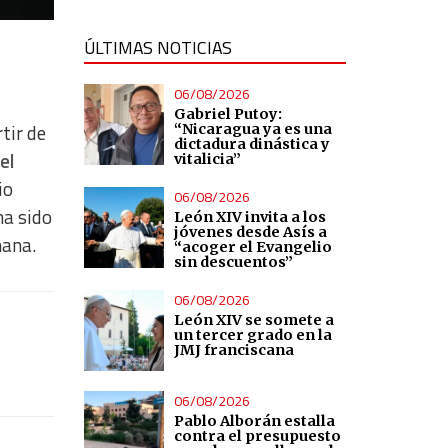
ÚLTIMAS NOTICIAS
06/08/2026
Gabriel Putoy:
tir de
“Nicaragua ya es una
dictadura dinástica y
el
vitalicia”
io
06/08/2026
ha sido
León XIV invita a los
jóvenes desde Asís a
mana.
“acoger el Evangelio
sin descuentos”
06/08/2026
León XIV se somete a
un tercer grado en la
JMJ franciscana
06/08/2026
Pablo Alborán estalla
contra el presupuesto