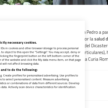
do día de rezo del rosario en la Plaza de San Pedro a par
cariato de la Ciudad del vaticano para pedir por la
salud d
rictly necessary cookies.
El
cardenal Luis Antonio Tagle
, pro-prefecto del Dicaster
 IDs in cookies and other browser storage to process personal
mera Evangelización y las nuevas Iglesias Particulares), 
to object to this open the "Settings". You may accept, deny or
licking the fingerprint button on the left bottom corner of the
s fieles y diversos cardenales y miembros de la Curia Ro
ter of the website and click the My data menu item, on that page
 will not affect browsing data.
and to do the following:
. Create profiles for personalised advertising. Use profiles to
les to select personalised content. Measure advertising
 recibir gratis la mejor información
tics or combinations of data from different sources. Develop
ata. Actively scan device characteristics for identification.
recibe un avance de los contenidos