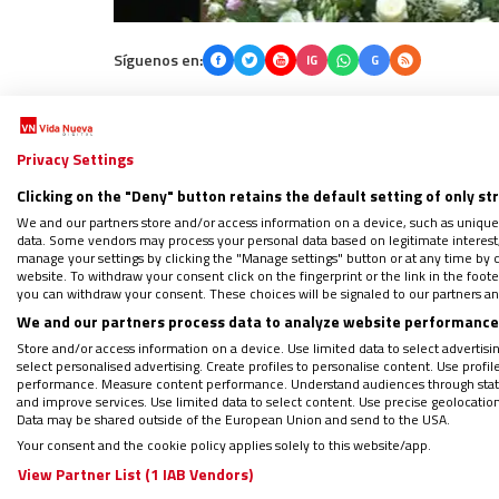
Síguenos en:
IG
G
Por
Mateo González Alonso
|
26/02/2025 - 08:08
Este martes, 25 de febrero, ha sido el segun
Privacy Settings
las nueve de la noche. Una iniciativa del Vi
Clicking on the "Deny" button retains the default setting of only st
papa Francisco
durante su internamiento. 
We and our partners store and/or access information on a device, such as unique
para la Evangelización (Sección para la Pri
data. Some vendors may process your personal data based on legitimate interest, 
manage your settings by clicking the "Manage settings" button or at any time by c
el encargado de presidir la oración ante lo
website. To withdraw your consent click on the fingerprint or the link in the foo
you can withdraw your consent. These choices will be signaled to our partners and
We and our partners process data to analyze website performance 
Store and/or access information on a device. Use limited data to select advertising
select personalised advertising. Create profiles to personalise content. Use profi
WHATSAPP: Sigue nuestro canal para
performance. Measure content performance. Understand audiences through statis
and improve services. Use limited data to select content. Use precise geolocation d
Regístrate en el boletín gratuito y 
Data may be shared outside of the European Union and send to the USA.
Your consent and the cookie policy applies solely to this website/app.
View Partner List (1 IAB Vendors)