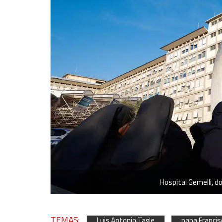
Use limited data to select content
IAB Special Features:
Use precise geolocation data
Identify devices based on information actively requested
Non-IAB processing purposes:
Essential
Analytical
Functional
Advertising
Hospital Gemelli, d
TEMAS:
Luis Antonio Tagle
papa Francis