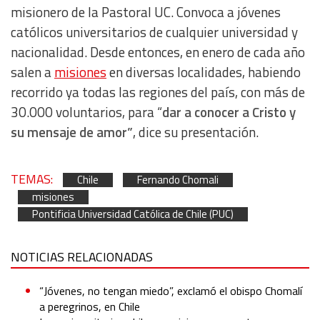
Use profiles to select personalised content
misionero de la Pastoral UC. Convoca a jóvenes
católicos universitarios de cualquier universidad y
Measure advertising performance
nacionalidad. Desde entonces, en enero de cada año
salen a
misiones
en diversas localidades, habiendo
Measure content performance
recorrido ya todas las regiones del país, con más de
30.000 voluntarios, para “
dar a conocer a Cristo y
Understand audiences through statistics or combinations
su mensaje de amor”
, dice su presentación.
of data from different sources
Develop and improve services
TEMAS:
Chile
Fernando Chomali
misiones
Pontificia Universidad Católica de Chile (PUC)
Use limited data to select content
IAB Special Features:
NOTICIAS RELACIONADAS
Use precise geolocation data
“Jóvenes, no tengan miedo”, exclamó el obispo Chomalí
a peregrinos, en Chile
Identify devices based on information actively requested