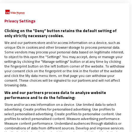
Los coordinadores generales de Misión país,
Benjamín Bravo y Trinidad Smith
, afirman que “
vale
Privacy Settings
la pena involucrarse y moverse con pasión
porque,
Clicking on the "Deny" button retains the default setting of
aunque no nos abran las puertas, Dios deja sus
only strictly necessary cookies.
frutos en todos los corazones”.
We and our partners store and/or access information on a device, such as
unique IDs in cookies and other browser storage to process personal data.
Some vendors may process your personal data based on legitimate interest,
to object to this open the "Settings". You may accept, deny or manage your
Para
Aníbal Cousiño y Catalina Gallego
, del proyecto
settings by clicking the "Manage settings" button or at any time by clicking
Viviendas:
“nunca dejamos de conmovernos ni de
the fingerprint button on the left bottom corner of the website. To withdraw
your consent click on the fingerprint or the link in the footer of the website
trabajar por
un Chile más digno, fraterno y
and click the My data menu item, on that page you can withdraw your
consent. These choices will be signaled to our partners and will not affect
humano
”.
browsing data.
We and our partners process data to analyze website
performance and to do the following:
Que duela la pobreza
Store and/or access information on a device. Use limited data to select
advertising. Create profiles for personalised advertising. Use profiles to
select personalised advertising. Create profiles to personalise content. Use
En la ceremonia del envío el rector de la Universidad
profiles to select personalised content. Measure advertising performance.
Measure content performance. Understand audiences through statistics or
Católica,
Ignacio Sánchez
compartió que “un joven
combinations of data from different sources. Develop and improve services.