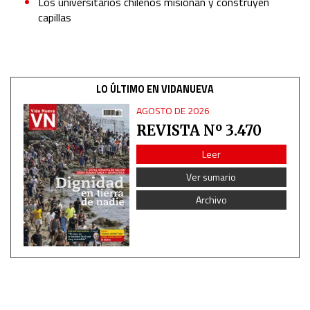
Los universitarios chilenos misionan y construyen
capillas
Non-IAB processing purposes:
Essential
Analytical
LO ÚLTIMO EN VIDANUEVA
AGOSTO DE 2026
Functional
REVISTA Nº 3.470
Leer
Advertising
Ver sumario
Archivo