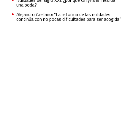
Nulidades del siglo XXI: ¿por qué OnlyFans invalida
una boda?
Alejandro Arellano: “La reforma de las nulidades
continúa con no pocas dificultades para ser acogida”