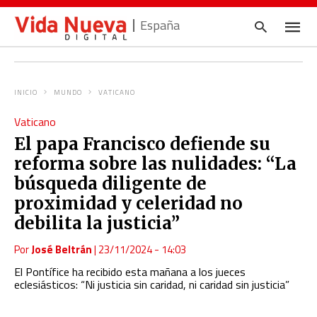
España
INICIO
MUNDO
VATICANO
Escrib
Vaticano
tu
consul
El papa Francisco defiende su
y
pulsa
reforma sobre las nulidades: “La
en
INTRO
búsqueda diligente de
proximidad y celeridad no
debilita la justicia”
Por
José Beltrán
|
23/11/2024 - 14:03
El Pontífice ha recibido esta mañana a los jueces
eclesiásticos: “Ni justicia sin caridad, ni caridad sin justicia”