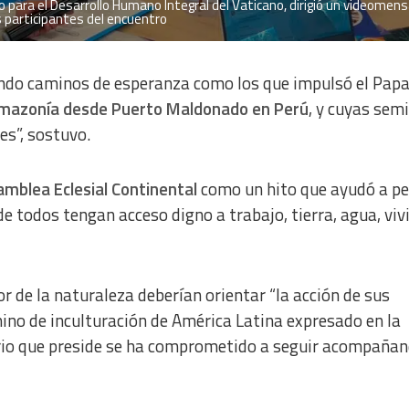
io para el Desarrollo Humano Integral del Vaticano, dirigió un videomens
s participantes del encuentro
ndo caminos de esperanza como los que impulsó el Pap
Amazonía desde Puerto Maldonado en Perú
, y cuyas semi
es”, sostuvo.
mblea Eclesial Continental
como un hito que ayudó a p
 todos tengan acceso digno a trabajo, tierra, agua, viv
or de la naturaleza deberían orientar “la acción de sus
mino de inculturación de América Latina expresado en la
erio que preside se ha comprometido a seguir acompaña