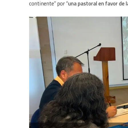
continente” por “
una pastoral en favor de la 
Use limited data to select content
IAB Special Features:
Use precise geolocation data
Identify devices based on information actively requested
Non-IAB processing purposes:
Essential
Analytical
Functional
Advertising