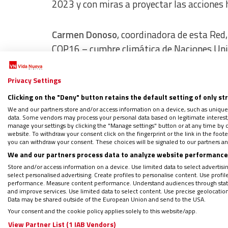
2023 y con miras a proyectar las acciones 
Carmen Donoso
, coordinadora de esta Red,
COP16 – cumbre climática de Naciones Un
invita a caminar conjuntamente con otras re
Privacy Settings
“Esperamos que el Espíritu nos guíe para v
Clicking on the "Deny" button retains the default setting of only st
dicho.
We and our partners store and/or access information on a device, such as unique
data. Some vendors may process your personal data based on legitimate interest, 
manage your settings by clicking the "Manage settings" button or at any time by c
website. To withdraw your consent click on the fingerprint or the link in the foo
Temas de análisis
you can withdraw your consent. These choices will be signaled to our partners and
We and our partners process data to analyze website performance 
Participan
25 referentes de las comisiones 
Store and/or access information on a device. Use limited data to select advertising
select personalised advertising. Create profiles to personalise content. Use profi
Nicaragua, Paraguay, Uruguay y Venezuela l
performance. Measure content performance. Understand audiences through statis
and improve services. Use limited data to select content. Use precise geolocation d
región, signado por la violencia y crisis so
Data may be shared outside of the European Union and send to the USA.
Your consent and the cookie policy applies solely to this website/app.
View Partner List (1 IAB Vendors)
Por ello, Donoso ha recordado que “nuestr