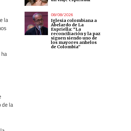
08/08/2026
e la
Iglesia colombiana a
Abelardo de La
nos
Espriella: “La
reconciliación y la paz
siguen siendo uno de
los mayores anhelos
de Colombia”
 ha
e
 de la
la