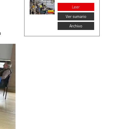
Leer
Ver sumario
Archivo
m