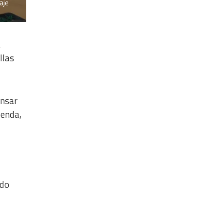
aje
a
llas
ensar
ienda,
ndo