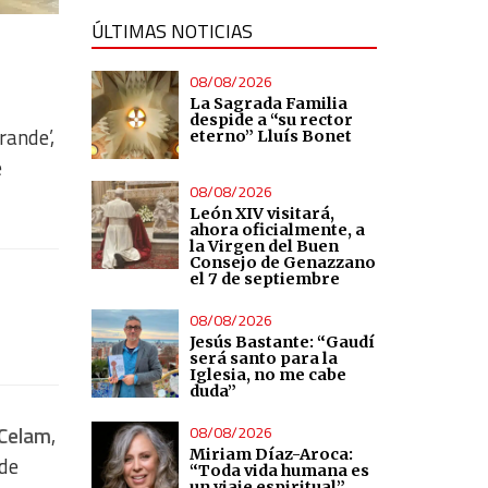
ÚLTIMAS NOTICIAS
08/08/2026
La Sagrada Familia
despide a “su rector
rande’,
eterno” Lluís Bonet
e
08/08/2026
León XIV visitará,
ahora oficialmente, a
la Virgen del Buen
Consejo de Genazzano
el 7 de septiembre
08/08/2026
Jesús Bastante: “Gaudí
será santo para la
Iglesia, no me cabe
duda”
08/08/2026
 Celam
,
Miriam Díaz-Aroca:
 de
“Toda vida humana es
un viaje espiritual”