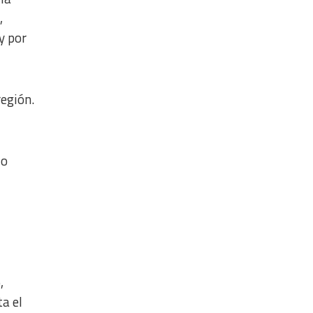
,
y por
egión.
io
,
ta el