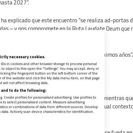
hasta 2027”.
 ha explicado que este encuentro “se realiza ad-portas d
idas – y nos compromete en la Ruta Laudate Deum que 
des en respuesta al clamor de la tierra”.
er a donde podremos mejor servir en los próximos años”,
rictly necessary cookies.
 IDs in cookies and other browser storage to process personal
to object to this open the "Settings". You may accept, deny or
licking the fingerprint button on the left bottom corner of the
ter of the website and click the My data menu item, on that page
 will not affect browsing data.
and to do the following:
episcopales de justicia y paz de 13 países
, mientras qu
. Create profiles for personalised advertising. Use profiles to
les to select personalised content. Measure advertising
o harán de forma remota. Analizarán el actual contexto
tics or combinations of data from different sources. Develop
ata. Actively scan device characteristics for identification.
cioambientales.
aamérica morena es fruto de un sistema que se funda en 