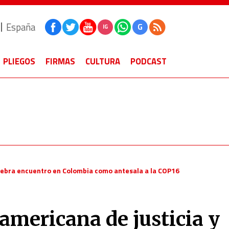
España
G
IG
PLIEGOS
FIRMAS
CULTURA
PODCAST
celebra encuentro en Colombia como antesala a la COP16
oamericana de justicia y