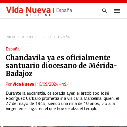
España
INICIO
MUNDO
EUROPA
ESPAÑA
Escrib
España
tu
consul
Chandavila ya es oficialmente
y
pulsa
santuario diocesano de Mérida-
en
INTRO
Badajoz
Por
Vida Nueva
|
16/09/2024 - 19:41
Durante la eucaristía, celebrada ayer, el arzobispo José
Rodríguez Carballo prometía ir a visitar a Marcelina, quien, el
27 de mayo de 1945, siendo una niña de 10 años, vio a la
Virgen en el lugar en el que hoy se alza el templo