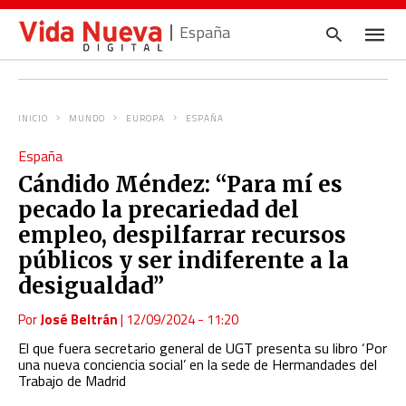
España
INICIO
MUNDO
EUROPA
ESPAÑA
Escrib
España
tu
consul
Cándido Méndez: “Para mí es
y
pulsa
pecado la precariedad del
en
INTRO
empleo, despilfarrar recursos
públicos y ser indiferente a la
desigualdad”
Por
José Beltrán
|
12/09/2024 - 11:20
El que fuera secretario general de UGT presenta su libro ‘Por
una nueva conciencia social’ en la sede de Hermandades del
Trabajo de Madrid