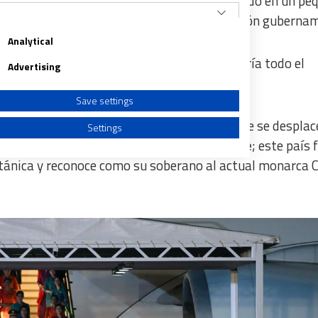
ó y estuvo a punto de caerse,
pero todo quedó en un pe
los himnos nacionales y saludó a la delegación guberna
Analytical
l abandonar el aeropuerto.
La noche ya cubría todo el
Advertising
nde va residir.
Save settings
a (1:45 horas en España), está previsto que se desplace
Settings
de Papúa Nueva Guinea,
Sir Bob Bofeng Dadae
; este país
ánica y reconoce como su soberano al actual monarca C
a from different sources