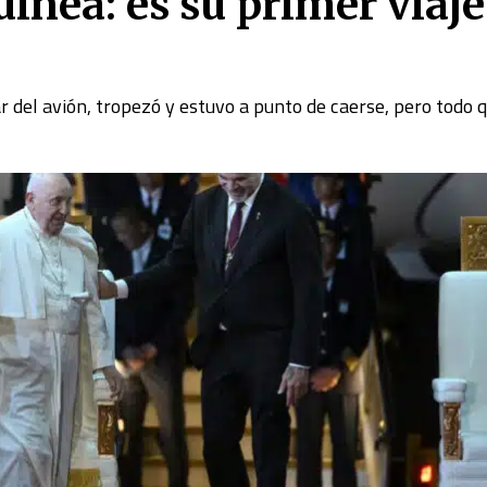
nea: es su primer viaje
jar del avión, tropezó y estuvo a punto de caerse, pero todo 