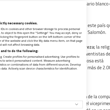
a Francisco
que les respondía desde su utilitario blanco
rictly necessary cookies.
ra trasladarnos
desde Yakarta a la capital de este país q
 IDs in cookies and other browser storage to process personal
 Guinea, muy cercana a Australia y a las islas Salomón.
to object to this open the "Settings". You may accept, deny or
licking the fingerprint button on the left bottom corner of the
ter of the website and click the My data menu item, on that page
 will not affect browsing data.
ones de habitantes- vive en una extrema pobreza;
la reli
and to do the following:
junto de iglesias protestantes (luteranos, adventistas de
. Create profiles for personalised advertising. Use profiles to
yor número de fieles (70%). La libertad religiosa está
les to select personalised content. Measure advertising
tics or combinations of data from different sources. Develop
ulmanes son una minoría insignificante, poco más de 2.0
ata. Actively scan device characteristics for identification.
dos los honores; apenas descendido del avión de la comp
silla de ruedas al estrado donde le esperaba el viceprime