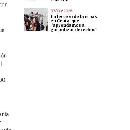
 con
07/08/2026
La lección de la crisis
en Ceuta: que
“aprendamos a
ue
garantizar derechos”
gión
l
00.
añía
r