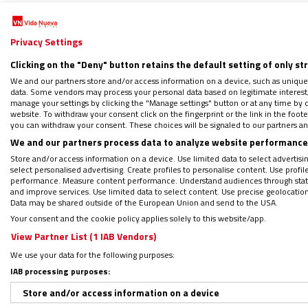
saludando con ferviente entusiasmo al
pap
bendiciones y sonrisas.
Privacy Settings
Clicking on the "Deny" button retains the default setting of only st
Seis horas y cuarto han sido necesarias pa
We and our partners store and/or access information on a device, such as unique
ocupa la mitad oriental de la isla de Nueva
data. Some vendors may process your personal data based on legitimate interest, 
manage your settings by clicking the "Manage settings" button or at any time by c
website. To withdraw your consent click on the fingerprint or the link in the foo
you can withdraw your consent. These choices will be signaled to our partners and
Un tercio de su población -casi nueve mill
We and our partners process data to analyze website performance 
dominante es la católica (26%), pero el con
Store and/or access information on a device. Use limited data to select advertising
séptimo día, evangélicos, etc.) agrupa el ma
select personalised advertising. Create profiles to personalise content. Use profi
performance. Measure content performance. Understand audiences through statis
garantizada por la constitución y los mus
and improve services. Use limited data to select content. Use precise geolocation d
Data may be shared outside of the European Union and send to the USA.
Your consent and the cookie policy applies solely to this website/app.
Masas para ver al Papa
View Partner List (1 IAB Vendors)
We use your data for the following purposes:
El recibimiento al Papa se ha hecho con to
IAB processing purposes:
indonesia de aviación Garuda se dirigió en 
Store and/or access information on a device