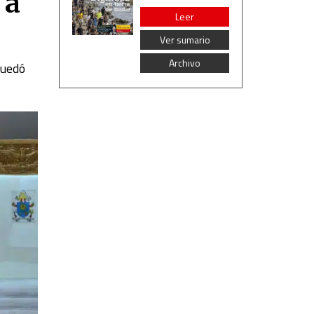
 a
Leer
Ver sumario
Archivo
quedó