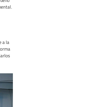
queño
mental.
 a la
 forma
arlos