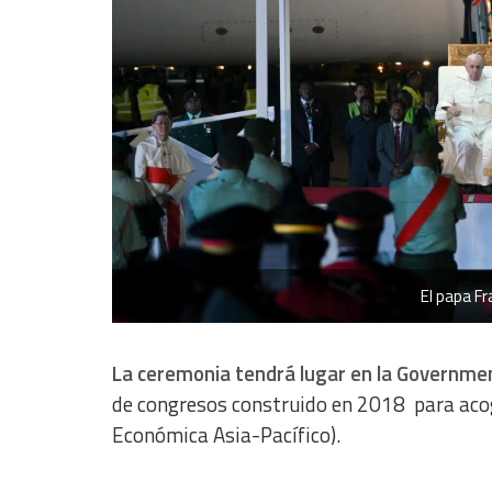
Use precise geolocation data
Identify devices based on information actively requested
Non-IAB processing purposes:
Essential
Analytical
Functional
Advertising
El papa F
La ceremonia tendrá lugar en la Governme
de congresos construido en 2018 para acog
Económica Asia-Pacífico).