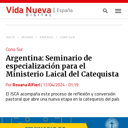
España
INICIO
MUNDO
AMÉRICA
CONO SUR
Escrib
Cono Sur
tu
consul
Argentina: Seminario de
y
pulsa
especialización para el
en
INTRO
Ministerio Laical del Catequista
Por
Roxana Alfieri
|
17/04/2024 - 01:19
El ISCA acompaña este proceso de reflexión y conversión
pastoral que abre una nueva etapa en la catequesis del país