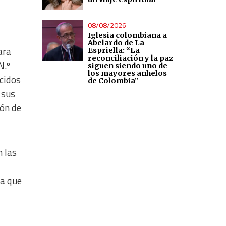
08/08/2026
Iglesia colombiana a
Abelardo de La
ara
Espriella: “La
reconciliación y la paz
N.º
siguen siendo uno de
los mayores anhelos
cidos
de Colombia”
 sus
ión de
n las
ya que