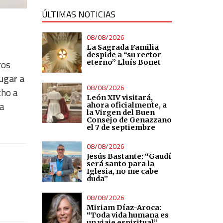
ÚLTIMAS NOTICIAS
08/08/2026
La Sagrada Familia
despide a “su rector
ros
eterno” Lluís Bonet
lugar a
08/08/2026
cho a
León XIV visitará,
ta
ahora oficialmente, a
la Virgen del Buen
Consejo de Genazzano
el 7 de septiembre
08/08/2026
Jesús Bastante: “Gaudí
será santo para la
Iglesia, no me cabe
duda”
08/08/2026
Miriam Díaz-Aroca:
“Toda vida humana es
un viaje espiritual”