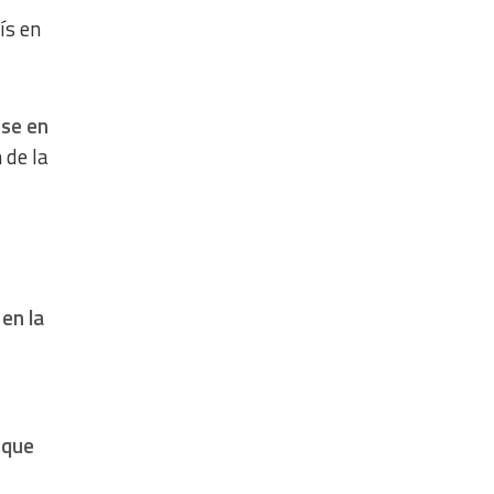
ís en
rse en
 de la
 en la
 que