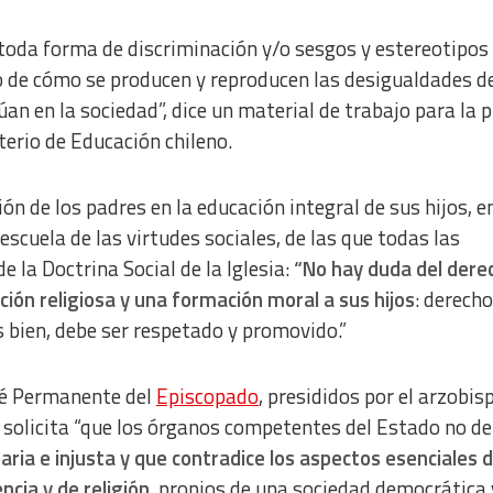
toda forma de discriminación y/o sesgos y estereotipos
o de cómo se producen y reproducen las desigualdades d
an en la sociedad”, dice un material de trabajo para la 
terio de Educación chileno.
ón de los padres en la educación integral de sus hijos, e
escuela de las virtudes sociales, de las que todas las
 la Doctrina Social de la Iglesia:
“No hay duda del dere
ión religiosa y una formación moral a sus hijos
: derech
s bien, debe ser respetado y promovido.”
ité Permanente del
Episcopado
, presididos por el arzobis
ón solicita “que los órganos competentes del Estado no d
aria e injusta y que contradice los aspectos esenciales d
ncia y de religión
, propios de una sociedad democrática 