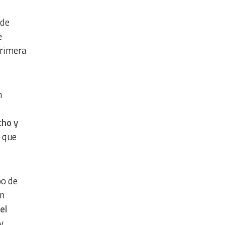
 de
e
primera
n
cho y
o que
po de
en
el
y