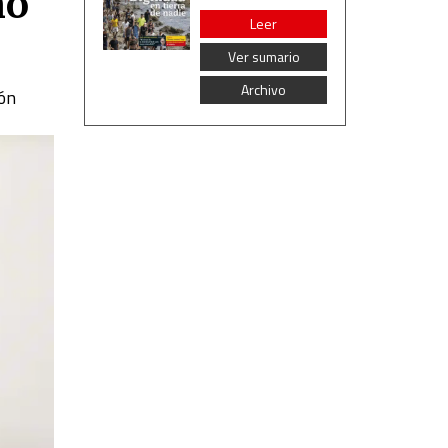
no
Leer
Ver sumario
Archivo
ión