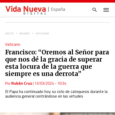
España
INICIO
MUNDO
VATICANO
Escrib
Vaticano
tu
consul
Francisco: “Oremos al Señor para
y
pulsa
que nos dé la gracia de superar
en
INTRO
esta locura de la guerra que
siempre es una derrota”
Por
Rubén Cruz
|
13/03/2024 - 10:34
El Papa ha continuado hoy su ciclo de catequesis durante la
audiencia general centrándose en las virtudes