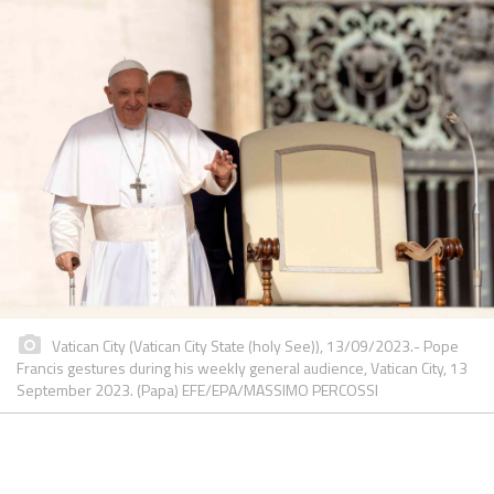
Vatican City (Vatican City State (holy See)), 13/09/2023.- Pope
Francis gestures during his weekly general audience, Vatican City, 13
September 2023. (Papa) EFE/EPA/MASSIMO PERCOSSI