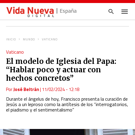
España
INICIO
MUNDO
VATICANO
Escrib
Vaticano
tu
consul
El modelo de Iglesia del Papa:
y
pulsa
“Hablar poco y actuar con
en
INTRO
hechos concretos”
Por
José Beltrán
|
11/02/2024 - 12:18
Durante el ángelus de hoy, Francisco presenta la curación de
Jesús a un leproso como la antítesis de los “interrogatorios,
el piadismo y el sentimentalismo”