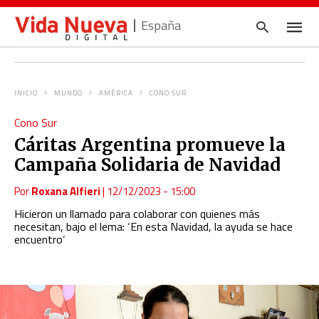
España
INICIO
MUNDO
AMÉRICA
CONO SUR
Escrib
Cono Sur
tu
consul
Cáritas Argentina promueve la
y
pulsa
Campaña Solidaria de Navidad
en
INTRO
Por
Roxana Alfieri
|
12/12/2023 - 15:00
Hicieron un llamado para colaborar con quienes más
necesitan, bajo el lema: ‘En esta Navidad, la ayuda se hace
encuentro’