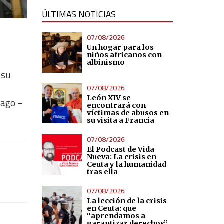
ÚLTIMAS NOTICIAS
07/08/2026
Un hogar para los
niños africanos con
albinismo
 su
07/08/2026
León XIV se
iago –
encontrará con
víctimas de abusos en
su visita a Francia
07/08/2026
El Podcast de Vida
Nueva: La crisis en
Ceuta y la humanidad
tras ella
07/08/2026
La lección de la crisis
en Ceuta: que
“aprendamos a
garantizar derechos”