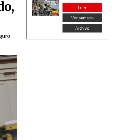
do,
Leer
Ver sumario
Archivo
eguro