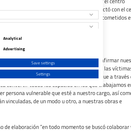
el anuncio de la transmisión, los jesuitas y el centro
do
en el que detallan que la productora contactó con el c
 preparando un programa sobre los abusos cometidos e
Analytical
Advertising
tunidad que se nos ha ofrecido para poder reafirmar nue
Save settings
ya que, añaden, “es necesario pedir perdón a las víctima
Settings
con el actual Sistema de Entorno Seguro
, que a través 
sca convertir todos los espacios en los que trabajamos e
er persona vulnerable que esté a nuestro cargo, así com
n vinculadas, de un modo u otro, a nuestras obras e
a from different sources
eso de elaboración “en todo momento se buscó colaborar 