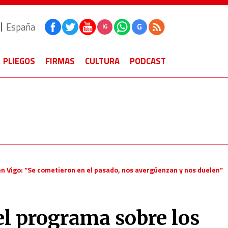
España
G
IG
PLIEGOS
FIRMAS
CULTURA
PODCAST
en Vigo: “Se cometieron en el pasado, nos avergüenzan y nos duelen”
 el programa sobre los