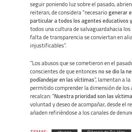
seguir poniendo luz sobre el pasado, abrie
Use limited data to select content
reiteran, de considera “necesario
generar es
IAB Special Features:
particular a todos los agentes educativos 
Use precise geolocation data
todos una cultura de salvaguardahacia los m
Identify devices based on information actively requested
falta de transparencia se conviertan en al
injustificables”.
Non-IAB processing purposes:
Essential
“Los abusos que se cometieron en el pasado
Analytical
conscientes de que entonces
no se dio la n
Functional
podíandejar en las víctimas
”, lamentan a la
permitido comprender la dimensión de los ab
Advertising
recalcan: “
Nuestra prioridad son las víctima
voluntad y deseo de acompañar, desde el res
añaden refiriéndose a los canales de denun
TEMAS: