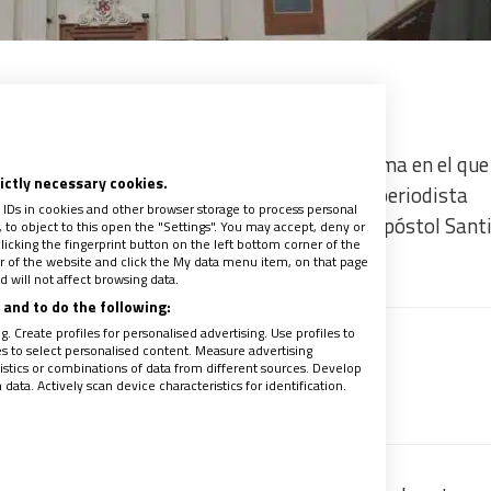
s’ de La Sexta ha comenzado con un programa en el que
rictly necessary cookies.
cia,
los jesuitas de Vigo
. En la promoción, el periodista
 IDs in cookies and other browser storage to process personal
os sucedidos en los años 80 en el colegio Apóstol Sant
to object to this open the "Settings". You may accept, deny or
licking the fingerprint button on the left bottom corner of the
para afrontar la cuestión de los abusos.
ter of the website and click the My data menu item, on that page
 will not affect browsing data.
and to do the following:
. Create profiles for personalised advertising. Use profiles to
les to select personalised content. Measure advertising
uede sin abrir
tics or combinations of data from different sources. Develop
ata. Actively scan device characteristics for identification.
recibe un avance de los contenidos