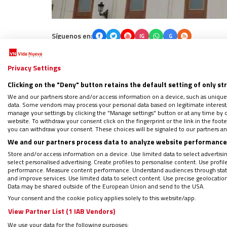
Síguenos en:
IG
G
Por
Mateo González Alonso
|
02/10/2023 - 08:03
Privacy Settings
La nueva temporada del programa ‘Salvado
Clicking on the "Deny" button retains the default setting of only st
presentador vuelve a su colegio de la infan
We and our partners store and/or access information on a device, such as unique
Fernando González, Gonzo, recoge testimoni
data. Some vendors may process your personal data based on legitimate interest, 
manage your settings by clicking the "Manage settings" button or at any time by c
un centro fundado hace más de 150 años–, 
website. To withdraw your consent click on the fingerprint or the link in the foo
you can withdraw your consent. These choices will be signaled to our partners and
We and our partners process data to analyze website performance 
Store and/or access information on a device. Use limited data to select advertising
select personalised advertising. Create profiles to personalise content. Use profi
PODCAST: Que ninguna ventana se q
performance. Measure content performance. Understand audiences through statis
and improve services. Use limited data to select content. Use precise geolocation d
Regístrate en el boletín gratuito y 
Data may be shared outside of the European Union and send to the USA.
Your consent and the cookie policy applies solely to this website/app.
View Partner List (1 IAB Vendors)
We use your data for the following purposes: