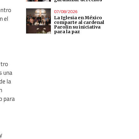
entro
07/08/2026
n el
La Iglesia en México
comparte al cardenal
Parolin su iniciativa
para la paz
stro
s una
de la
n
o para
y