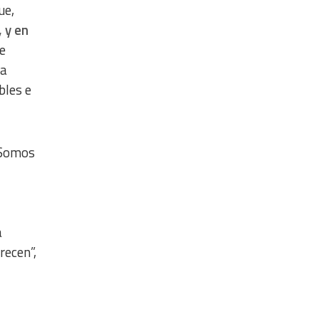
ue,
 y en
e
la
bles e
“Somos
a
recen”,