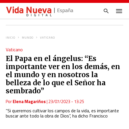
España
INICIO
MUNDO
VATICANO
Escrib
Vaticano
tu
consul
El Papa en el ángelus: “Es
y
pulsa
importante ver en los demás, en
en
INTRO
el mundo y en nosotros la
belleza de lo que el Señor ha
sembrado”
Por
Elena Magariños
|
23/07/2023 - 13:25
“Si queremos cultivar los campos de la vida, es importante
buscar ante todo la obra de Dios”, ha dicho Francisco