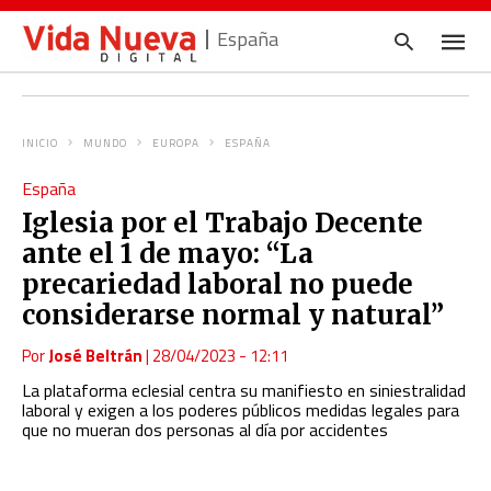
España
INICIO
MUNDO
EUROPA
ESPAÑA
Escrib
España
tu
consul
Iglesia por el Trabajo Decente
y
pulsa
ante el 1 de mayo: “La
en
INTRO
precariedad laboral no puede
considerarse normal y natural”
Por
José Beltrán
|
28/04/2023 - 12:11
La plataforma eclesial centra su manifiesto en siniestralidad
laboral y exigen a los poderes públicos medidas legales para
que no mueran dos personas al día por accidentes