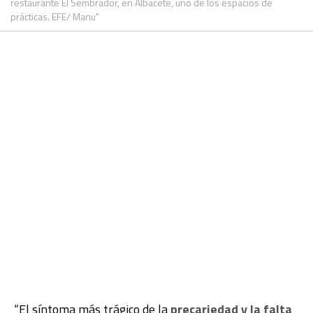
restaurante El Sembrador, en Albacete, uno de los espacios de
prácticas. EFE/ Manu"
“El síntoma más trágico de la
precariedad y la falta