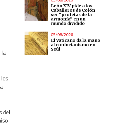
León XIV pide a los
Caballeros de Colón
ser “profetas de la
armonía” en un
mundo dividido
05/08/2026
El Vaticano da la mano
al confucianismo en
Seúl
 la
 los
ta
s del
miso