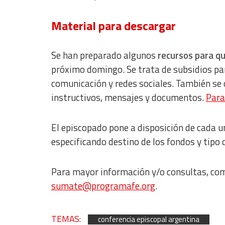
IAB Special Features:
Material para descargar
Use precise geolocation data
Identify devices based on information actively requested
Se han preparado algunos
recursos para q
Non-IAB processing purposes:
próximo domingo. Se trata de subsidios par
comunicación y redes sociales. También se 
Essential
instructivos, mensajes y documentos.
Para
Analytical
Functional
El episcopado pone a disposición de cada u
especificando destino de los fondos y tipo 
Advertising
Para mayor información y/o consultas, comu
sumate@programafe.org
.
TEMAS:
conferencia episcopal argentina