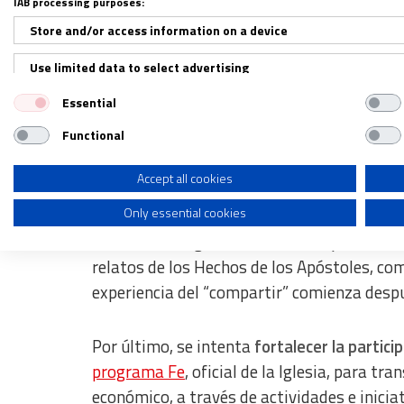
IAB processing purposes:
Cómo sostener la Misión
Store and/or access information on a device
Use limited data to select advertising
La Jornada del Compartir tiene tres aspecto
Essential
Create profiles for personalised advertising
En primer lugar, el obispo auxiliar de San 
Functional
Use profiles to select personalised advertising
Económicos,
Guillermo Caride
, aseguró que
Create profiles to personalise content
Accept all cookies
Iglesia y
fortalecer la catequesis sobre el 
Only essential cookies
Use profiles to select personalised content
Asimismo, la Iglesia celebra esta jornada c
Measure advertising performance
relatos de los Hechos de los Apóstoles, co
Measure content performance
experiencia del “compartir” comienza desp
Understand audiences through statistics or combinations of dat
Por último, se intenta
fortalecer la
particip
Develop and improve services
programa Fe
, oficial de la Iglesia, para 
económico, a través de actividades e inicia
Use limited data to select content