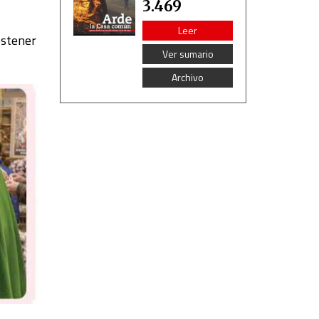
3.469
Leer
ostener
Ver sumario
Archivo