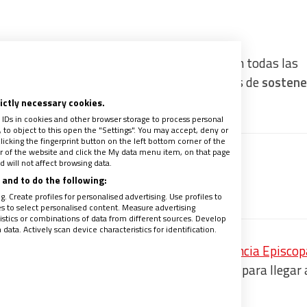
 este
tercer domingo de Pascua
se celebre, en todas las
ara reflexionar sobre la propuesta a los fieles de
sostene
rictly necessary cookies.
 IDs in cookies and other browser storage to process personal
to object to this open the "Settings". You may accept, deny or
licking the fingerprint button on the left bottom corner of the
ter of the website and click the My data menu item, on that page
 will not affect browsing data.
and to do the following:
recibe un avance de los contenidos
. Create profiles for personalised advertising. Use profiles to
les to select personalised content. Measure advertising
tics or combinations of data from different sources. Develop
ata. Actively scan device characteristics for identification.
oceso de reforma económica
que la
Conferencia Episcop
 tarea pastoral de servicio de la Iglesia local
para llegar 