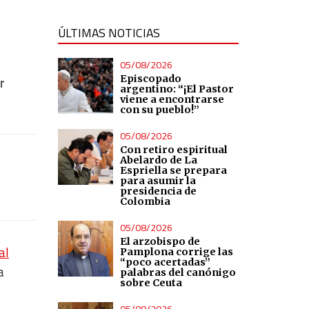
ÚLTIMAS NOTICIAS
05/08/2026
Episcopado
r
argentino: “¡El Pastor
viene a encontrarse
con su pueblo!”
05/08/2026
Con retiro espiritual
Abelardo de La
Espriella se prepara
para asumir la
presidencia de
Colombia
05/08/2026
El arzobispo de
al
Pamplona corrige las
“poco acertadas”
a
palabras del canónigo
sobre Ceuta
05/08/2026