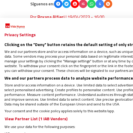
Síguenos en:
IG
G
Por
Roxana Alfieri
|
19/04/2023 - 16:00
Los obispos argentinos dispusieron que en
Privacy Settings
parroquias e Iglesias del país, la Jornada p
económicamente la misión eclesial
.
Clicking on the "Deny" button retains the default setting of only st
We and our partners store and/or access information on a device, such as unique
data. Some vendors may process your personal data based on legitimate interest, 
manage your settings by clicking the "Manage settings" button or at any time by c
website. To withdraw your consent click on the fingerprint or the link in the foo
PODCAST: Trabajar y dar trabajo
you can withdraw your consent. These choices will be signaled to our partners and
We and our partners process data to analyze website performance 
Regístrate en el boletín gratuito y 
Store and/or access information on a device. Use limited data to select advertising
select personalised advertising. Create profiles to personalise content. Use profi
performance. Measure content performance. Understand audiences through statis
and improve services. Use limited data to select content. Use precise geolocation d
Data may be shared outside of the European Union and send to the USA.
Esta actividad que se da en el marco del
pr
Your consent and the cookie policy applies solely to this website/app.
Argentina
encaró y animó para
continuar la
View Partner List (1 IAB Vendors)
todas las comunidades.
We use your data for the following purposes: