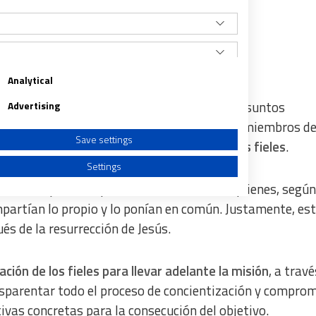
s a considerar.
Analytical
Isidro y presidente del Consejo Episcopal de Asuntos
Advertising
 es necesario renovar el compromiso de ser miembros de
Save settings
sostenimiento económico con el aporte de los fieles
.
Settings
omo reflejo de las
primeras comunidades quienes, según
mpartían lo propio y lo ponían en común. Justamente, es
ués de la
resurrección de Jesús.
a from different sources
ación de los fieles para llevar adelante la misión
, a travé
transparentar todo el proceso de concientización y compro
tivas concretas para la consecución del objetivo.