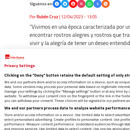
Síguenos en:
IG
G
Por
Rubén Cruz
|
12/04/2023 - 13:05
“Vivimos en una época caracterizada por una 
encontrar rostros alegres y rostros que tr
vivir y la alegría de tener un deseo entend
Así lo ha expresado esta mañana
Teresa Sá
UPSA, durante su ponencia en la 52ª Sema
Privacy Settings
itinerarios de esperanza’.
Clicking on the "Deny" button retains the default setting of only st
We and our partners store and/or access information on a device, such as unique
data. Some vendors may process your personal data based on legitimate interest, 
manage your settings by clicking the "Manage settings" button or at any time by c
PODCAST: Resurrección informativ
website. To withdraw your consent click on the fingerprint or the link in the foo
you can withdraw your consent. These choices will be signaled to our partners and
Regístrate en el boletín gratuito y 
We and our partners process data to analyze website performance 
Store and/or access information on a device. Use limited data to select advertising
select personalised advertising. Create profiles to personalise content. Use profi
performance. Measure content performance. Understand audiences through statis
and improve services. Use limited data to select content. Use precise geolocation d