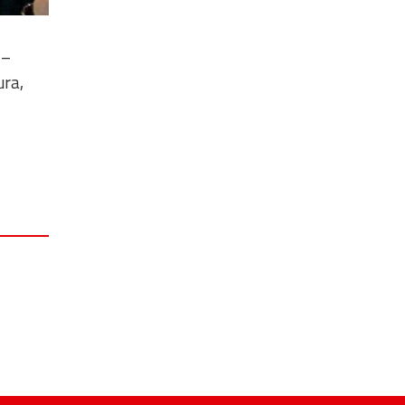
–
ra,