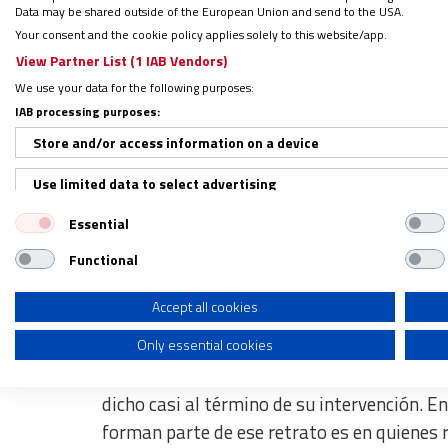
‘¿Crisis de sentido? Cargados de desesper
Data may be shared outside of the European Union and send to the USA.
ponencia de Sánchez, en la que la profesora 
Your consent and the cookie policy applies solely to this website/app.
las que señal que el hombre ha perdido la s
View Partner List (1 IAB Vendors)
presentista y la nostalgia de absoluto, el 
We use your data for the following purposes:
melancolización, la imposibilidad de renun
IAB processing purposes:
Store and/or access information on a device
Retrato robot “pesimista” de la 
Use limited data to select advertising
Essential
Create profiles for personalised advertising
Durante su alocución, en la que ha hecho un
creciente debate sobre la maternidad subro
Functional
Use profiles to select personalised advertising
parecerlo y la condena a la rueda de ver y s
Create profiles to personalise content
Accept all cookies
hablando de una mutación antropológica.
Only essential cookies
Use profiles to select personalised content
“Soy consciente de que el retrato robot de
Measure advertising performance
dicho casi al término de su intervención. E
forman parte de ese retrato es en quienes 
Measure content performance