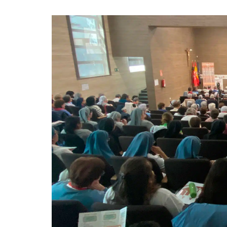
Understand audiences through statistics or combinations of dat
Develop and improve services
Use limited data to select content
IAB Special Features:
Use precise geolocation data
Identify devices based on information actively requested
Non-IAB processing purposes:
Essential
Analytical
Functional
Advertising