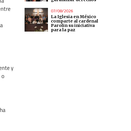
la
entre
07/08/2026
La Iglesia en México
comparte al cardenal
la
Parolin su iniciativa
para la paz
ente y
 o
ha