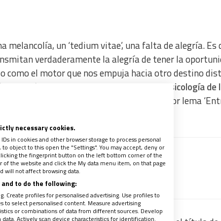
melancolía, un ‘tedium vitae’, una falta de alegría. Es d
ansmitan verdaderamente la alegría de tener la oportun
ido como el motor que nos empuja hacia otro destino dist
nchez Sánchez, decana de la Facultad de Psicología de 
na de Vida Consagrada,
que este año lleva por lema ‘Ent
rictly necessary cookies.
 IDs in cookies and other browser storage to process personal
to object to this open the "Settings". You may accept, deny or
licking the fingerprint button on the left bottom corner of the
a
ter of the website and click the My data menu item, on that page
 will not affect browsing data.
recibe un avance de los contenidos
and to do the following:
. Create profiles for personalised advertising. Use profiles to
les to select personalised content. Measure advertising
tics or combinations of data from different sources. Develop
ata. Actively scan device characteristics for identification.