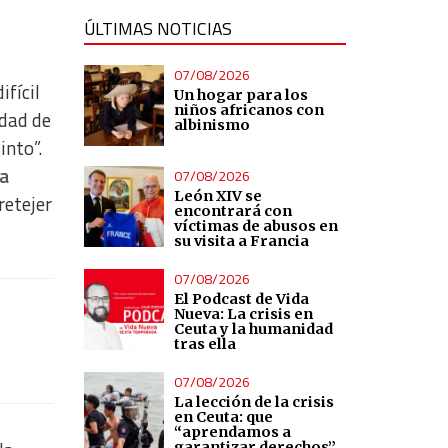
ÚLTIMAS NOTICIAS
07/08/2026
ifícil
Un hogar para los
niños africanos con
idad de
albinismo
into”.
la
07/08/2026
León XIV se
retejer
encontrará con
víctimas de abusos en
su visita a Francia
07/08/2026
El Podcast de Vida
Nueva: La crisis en
Ceuta y la humanidad
tras ella
07/08/2026
La lección de la crisis
en Ceuta: que
“aprendamos a
garantizar derechos”