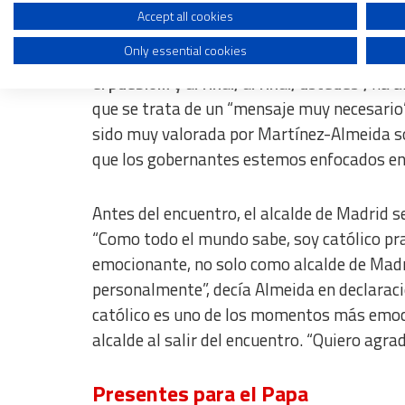
Create profiles to personalise content
Accept all cookies
Por su parte, Mercedes González ha señalad
Only essential cookies
Use profiles to select personalised content
las necesidades del pueblo”.
“Primero el pue
el pueblo… y al final, al final, ustedes”,
ha añ
Measure advertising performance
que se trata de un “mensaje muy necesario” 
Measure content performance
sido muy valorada por Martínez-Almeida sob
que los gobernantes estemos enfocados en 
Understand audiences through statistics or combinations of dat
Develop and improve services
Antes del encuentro, el alcalde de Madrid
“Como todo el mundo sabe, soy católico p
Use limited data to select content
emocionante, no solo como alcalde de Madr
IAB Special Features:
personalmente”, decía Almeida en declarac
Use precise geolocation data
católico es uno de los momentos más emocio
Identify devices based on information actively requested
alcalde al salir del encuentro. “Quiero agra
Non-IAB processing purposes:
Presentes para el Papa
Essential