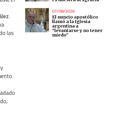
07/08/2026
ález
.
El nuncio apostólico
llamó a la Iglesia
ya
argentina a
“levantarse y no tener
do las
miedo”
uy
mento
ladado
odo,