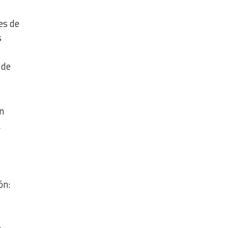
es de
s
 de
n
a
ón: