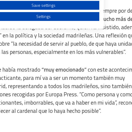
Save settings
o que Francisco les ha alentado a “poner siempre por d
Settings
blo, luego el pueblo, más tarde el pueblo, mucho más d
adido la delegada del Gobierno, quien ha insistido, ad
en la política y la sociedad madrileñas. Una reflexión q
re “la necesidad de servir al pueblo, de que haya unida
las personas, especialmente en los más vulnerables”.
a from different sources
 se había mostrado
“muy emocionado”
con este acontecim
racticante, para mí va a ser un momento también muy
id, representando a todos los madrileños, sino también
iones recogidas por Europa Press. “Como persona y com
nantes, imborrables, que va a haber en mi vida”, recono
decer al cardenal que lo haya hecho posible”.