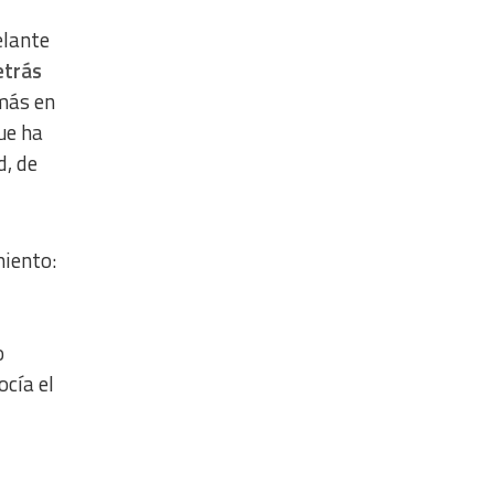
elante
etrás
emás en
ue ha
d, de
iento:
o
cía el