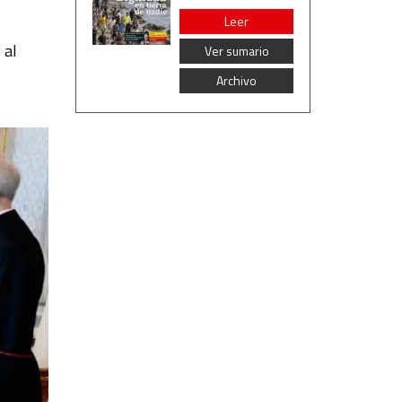
Leer
 al
Ver sumario
Archivo