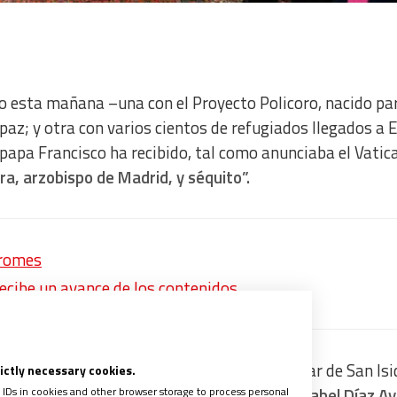
do esta mañana –una con el Proyecto Policoro, nacido par
a paz; y otra con varios cientos de refugiados llegados a
papa Francisco ha recibido, tal como anunciaba el Vatic
ra, arzobispo de Madrid, y séquito”.
dromes
recibe un avance de los contenidos
tro con el Papa, en el marco del Año Jubilar de San Isi
rictly necessary cookies.
 IDs in cookies and other browser storage to process personal
 la presidenta de la Comunidad de Madrid,
Isabel Díaz Ay