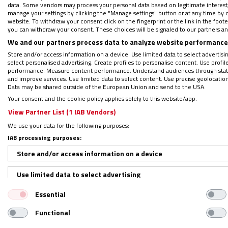
data. Some vendors may process your personal data based on legitimate interest, 
alcalde de la capital,
José Luis Martínez-Al
manage your settings by clicking the "Manage settings" button or at any time by c
website. To withdraw your consent click on the fingerprint or the link in the foo
Carmena”, le ha dicho Francisco al saludarl
you can withdraw your consent. These choices will be signaled to our partners and
Con ellos se ha sentado para dirigirles una
We and our partners process data to analyze website performance 
llevó a cabo con Pedro Sánchez– en las que 
Store and/or access information on a device. Use limited data to select advertising
select personalised advertising. Create profiles to personalise content. Use profi
ideologías en favor de trabajar por el bien 
performance. Measure content performance. Understand audiences through statis
and improve services. Use limited data to select content. Use precise geolocation d
Data may be shared outside of the European Union and send to the USA.
Your consent and the cookie policy applies solely to this website/app.
Así lo explicaba, al salir de la audiencia, el
c
View Partner List (1 IAB Vendors)
subrayando que el Papa les ha pedido
“uni
We use your data for the following purposes:
interesado por los barrios, por las person
IAB processing purposes:
inolvidable”, ha señalado el purpurado.
Store and/or access information on a device
En este sentido, Díaz Ayuso ha apuntado q
a los dirigentes, durante los últimos días, 
Use limited data to select advertising
pedirle que rezara por el pueblo de Madrid”.
Essential
Create profiles for personalised advertising
Functional
Un momento único
Use profiles to select personalised advertising