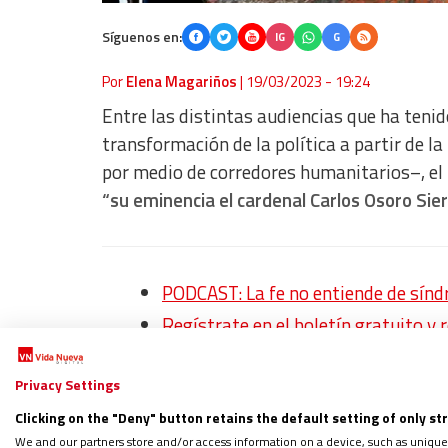
Síguenos en:
IG
G
Por
Elena Magariños
|
19/03/2023 - 19:24
Entre las distintas audiencias que ha teni
transformación de la política a partir de l
por medio de corredores humanitarios–, el 
“su eminencia el cardenal Carlos Osoro Sier
PODCAST: La fe no entiende de sín
Regístrate en el boletín gratuito y 
Privacy Settings
Quienes acompañaban a Osoro en este encuen
Clicking on the "Deny" button retains the default setting of only st
We and our partners store and/or access information on a device, such as unique
cuarto centenario de su canonización, eran