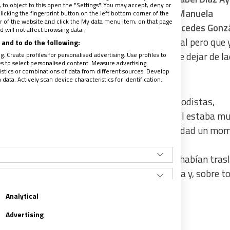
to object to this open the "Settings". You may accept, deny or
meida -“Ah, usted es el heredero de la gran Manuela
licking the fingerprint button on the left bottom corner of the
ter of the website and click the My data menu item, on that page
e-
; y la delegada del Gobierno en Madrid,
Mercedes Gonz
 will not affect browsing data.
s palabras –un gesto que no suele ser habitual pero que 
and to do the following:
ha hecho especial hincapié en la necesidad de dejar de la
. Create profiles for personalised advertising. Use profiles to
les to select personalised content. Measure advertising
del pueblo.
tics or combinations of data from different sources. Develop
ata. Actively scan device characteristics for identification.
ardenal Osoro
ante las preguntas de los periodistas,
dad, que no es lo mismo que uniformidad”
. “Él estaba m
as que tienen más dificultades. Ha sido de verdad un mo
ue ha expresado al Papa que los madrileños habían tras
“que le transmitiéramos su cariño, su cercanía y, sobre t
Analytical
Advertising