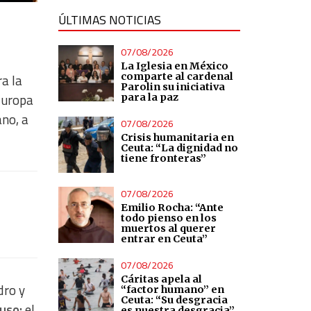
ÚLTIMAS NOTICIAS
07/08/2026
La Iglesia en México
comparte al cardenal
a la
Parolin su iniciativa
 Europa
para la paz
ano, a
07/08/2026
Crisis humanitaria en
Ceuta: “La dignidad no
tiene fronteras”
07/08/2026
Emilio Rocha: “Ante
todo pienso en los
muertos al querer
entrar en Ceuta”
07/08/2026
Cáritas apela al
dro y
“factor humano” en
Ceuta: “Su desgracia
uso;
el
es nuestra desgracia”