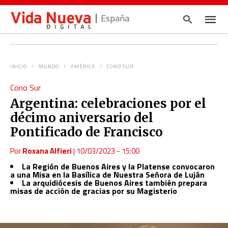
España
INICIO
MUNDO
AMÉRICA
CONO SUR
Escrib
Cono Sur
tu
consul
Argentina: celebraciones por el
y
pulsa
décimo aniversario del
en
INTRO
Pontificado de Francisco
Por
Roxana Alfieri
|
10/03/2023 - 15:00
La Región de Buenos Aires y la Platense convocaron
a una Misa en la Basílica de Nuestra Señora de Luján
La arquidiócesis de Buenos Aires también prepara
misas de acción de gracias por su Magisterio