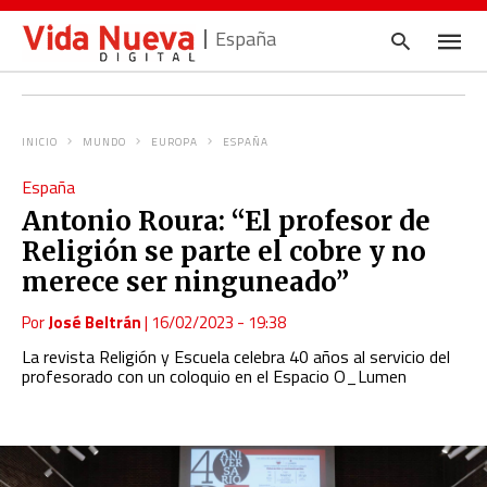
España
INICIO
MUNDO
EUROPA
ESPAÑA
Escrib
España
tu
consul
Antonio Roura: “El profesor de
y
pulsa
Religión se parte el cobre y no
en
INTRO
merece ser ninguneado”
Por
José Beltrán
|
16/02/2023 - 19:38
La revista Religión y Escuela celebra 40 años al servicio del
profesorado con un coloquio en el Espacio O_Lumen