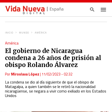
España
INICIO
MUNDO
AMÉRICA
Escrib
América
tu
consul
El gobierno de Nicaragua
y
pulsa
condena a 26 años de prisión al
en
INTRO
obispo Rolando Álvarez
Por
Miroslava López
|
11/02/2023 - 02:32
La condena se dio al día siguiente de que el obispo de
Matagalpa, a quien también se le retiró la nacionalidad
nicaragüense,
se negara a vivir como exiliado en los Estados
Unidos