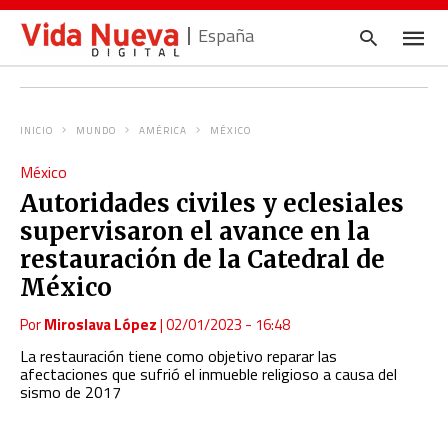
España
INICIO
MUNDO
AMÉRICA
MÉXICO
Escrib
México
tu
consul
Autoridades civiles y eclesiales
y
pulsa
supervisaron el avance en la
en
INTRO
restauración de la Catedral de
México
Por
Miroslava López
|
02/01/2023 - 16:48
La restauración tiene como objetivo reparar las
afectaciones que sufrió el inmueble religioso a causa del
sismo de 2017