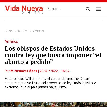
España
INICIO
MUNDO
AMÉRICA
Escrib
América
tu
consul
Los obispos de Estados Unidos
y
pulsa
contra ley que busca imponer “el
en
INTRO
aborto a pedido”
Por
Miroslava López
|
20/07/2022 - 16:04
El arzobispo William Lori y el cardenal Timothy Dolan
aseguran que se trata del proyecto de ley “más injusto y
extremo” que el país jamás haya visto