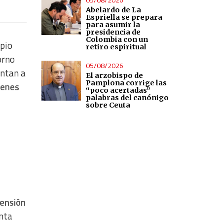
Abelardo de La
Espriella se prepara
para asumir la
presidencia de
Colombia con un
opio
retiro espiritual
orno
05/08/2026
entan a
El arzobispo de
Pamplona corrige las
ienes
“poco acertadas”
palabras del canónigo
sobre Ceuta
tensión
enta