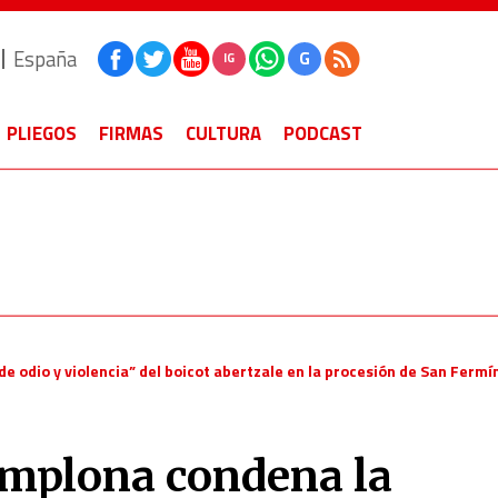
España
G
IG
PLIEGOS
FIRMAS
CULTURA
PODCAST
e odio y violencia” del boicot abertzale en la procesión de San Fermí
amplona condena la