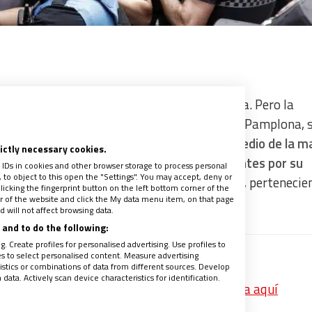
ber sido un momento exclusivamente de alegría. Pero la
a pandemia, de la procesión de San Fermín en Pamplona, s
vos abertzales, quienes
prorrumpieron en medio de la m
rictly necessary cookies.
varias de las autoridades municipales presentes por su
 IDs in cookies and other browser storage to process personal
to object to this open the "Settings". You may accept, deny or
 el gran afectado fue el alcalde, Enrique Maya, pertenecie
licking the fingerprint button on the left bottom corner of the
ter of the website and click the My data menu item, on that page
 will not affect browsing data.
and to do the following:
. Create profiles for personalised advertising. Use profiles to
les to select personalised content. Measure advertising
 de los pobres”
tics or combinations of data from different sources. Develop
ata. Actively scan device characteristics for identification.
p las mejores noticias de Vida Nueva? Pincha aquí
recibe un avance de los contenidos