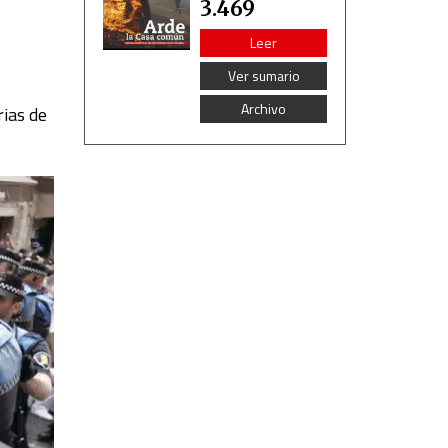
3.469
Leer
Ver sumario
Archivo
rias de