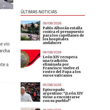
ÚLTIMAS NOTICIAS
06/08/2026
Pablo Alborán estalla
contra el presupuesto
para los capellanes de
los hospitales
e vio
andaluces
archa
06/08/2026
León XIV recupera
una tradición
nte a
eliminada por
Francisco: vuelve el
rostro del Papa a los
euros vaticanos
05/08/2026
Episcopado
argentino: “¡León XIV
viene a encontrarse
con su pueblo!”
05/08/2026