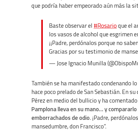
que podría haber empeorado aún más la sit
Develop and improve services
Use limited data to select content
Baste observar el
#Rosario
que el a
IAB Special Features:
los vasos de alcohol que esgrimen 
Use precise geolocation data
¡¡Padre, perdónalos porque no saben
Gracias por su testimonio de manse
Identify devices based on information actively requested
Non-IAB processing purposes:
— Jose Ignacio Munilla (@ObispoMu
Essential
También se ha manifestado condenando lo oc
Analytical
hace poco prelado de San Sebastián. En su
Functional
Pérez en medio del bullicio y ha comentado 
Pamplona lleva en su mano… y compararlo c
Advertising
emborrachados de odio
. ¡Padre, perdónalo
mansedumbre, don Francisco”.