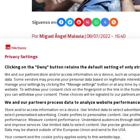
Síguenos en:
IG
G
Por
Miguel Ángel Malavia
|
08/07/2022 - 16:40
El de ayer, jueves 7 de julio, tenía que ha
celebración, tras dos años de espera por l
Privacy Settings
empañada por el boicot violento de colecti
Clicking on the "Deny" button retains the default setting of only st
con el santo e increparon y zarandearon a 
We and our partners store and/or access information on a device, such as unique
data. Some vendors may process your personal data based on legitimate interest, 
pertenencia a Navarra Suma
. En especial,
manage your settings by clicking the "Manage settings" button or at any time by c
website. To withdraw your consent click on the fingerprint or the link in the foo
dicha formación.
you can withdraw your consent. These choices will be signaled to our partners and
We and our partners process data to analyze website performance 
Store and/or access information on a device. Use limited data to select advertising
select personalised advertising. Create profiles to personalise content. Use profi
PODCAST: Hummes… y “no te olvides
performance. Measure content performance. Understand audiences through statis
and improve services. Use limited data to select content. Use precise geolocation d
¿Quieres recibir gratis por WhatsAp
Data may be shared outside of the European Union and send to the USA.
Your consent and the cookie policy applies solely to this website/app.
Regístrate en el boletín gratuito y 