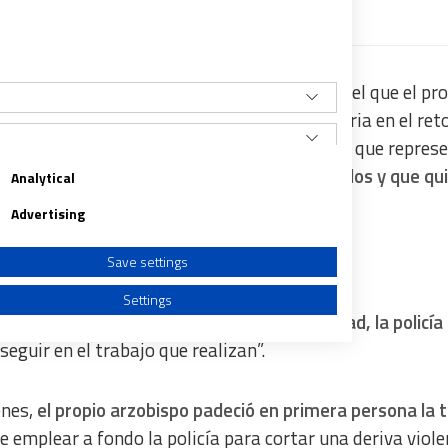
pado de Pamplona publicó un comunicado en el que el pr
cidentes que se han producido en la calle Curia en el ret
e los miembros de las instituciones públicas, que repres
iones eclesiásticas
sean agredidos e insultados y que qu
Analytical
xpresión de odio y violencia
”.
Advertising
Save settings
Settings
enerosidad” de “las autoridades de la ciudad, la policía
seguir en el trabajo que realizan”.
enes,
el propio arzobispo padeció en primera persona la 
a from different sources
e emplear a fondo la policía para cortar una deriva viol