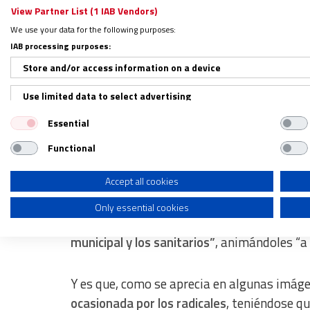
View Partner List (1 IAB Vendors)
We use your data for the following purposes:
IAB processing purposes:
Tras este desagradable ataque, el Arzobis
Store and/or access information on a device
arzobispo, Francisco Pérez, denunció “los in
Use limited data to select advertising
del cabildo a la catedral. Es lamentable qu
esta ciudad de Pamplona, o de las instituc
Essential
Create profiles for personalised advertising
los protegen tengan que sufrir semejante e
Functional
Use profiles to select personalised advertising
Entrega y generosidad
Create profiles to personalise content
Accept all cookies
Only essential cookies
Use profiles to select personalised content
Finalmente,
Pérez agradeció la “entrega y g
Measure advertising performance
municipal y los sanitarios”
, animándoles “a 
Measure content performance
Y es que, como se aprecia en algunas imág
Understand audiences through statistics or combinations of dat
ocasionada por los radicales
, teniéndose qu