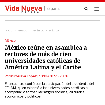
España
INICIO
MUNDO
AMÉRICA
MÉXICO
Escrib
México
tu
consul
México reúne en asamblea a
y
pulsa
rectores de más de cien
en
INTRO
universidades católicas de
América Latina y el Caribe
Por
Miroslava López
|
10/06/2022 - 20:28
El encuentro contó con la participación del presidente del
CELAM, quien exhortó a las universidades católicas a
acompañar y formar liderazgos sociales, culturales,
económicos y políticos